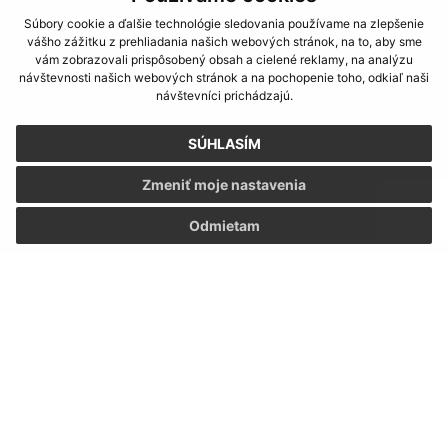
Súbory cookie a ďalšie technológie sledovania používame na zlepšenie
vášho zážitku z prehliadania našich webových stránok, na to, aby sme
vám zobrazovali prispôsobený obsah a cielené reklamy, na analýzu
návštevnosti našich webových stránok a na pochopenie toho, odkiaľ naši
Oboznámil som sa so
spracúvaním osobných
návštevníci prichádzajú.
údajov
SÚHLASÍM
Google reCaptcha Response
Odoslať správu
Zmeniť moje nastavenia
Odmietam
Úradné hodiny:
Deň:
Čas:
Pondelok:
7,30 - 12,00 │ 13,00 - 17,00
Hľadaný výraz...
Utorok:
7,15 - 12,00 │ 12,30 - 15,35
Streda:
7,15 - 12,00 │ 12,30 - 15,35
Štvrtok:
nestránkový deň
Piatok:
7,15 – 12,00