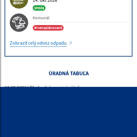
14. okt 2026
streda
Komunál
nenaplánované
Zobraziť celý odvoz odpadu
ÚRADNÉ HODINY
Deň:
Čas:
Pondelok:
7,30 - 12,00 │ 13,00 - 17,00
Utorok:
7,15 - 12,00 │ 12,30 - 15,35
Streda:
7,15 - 12,00 │ 12,30 - 15,35