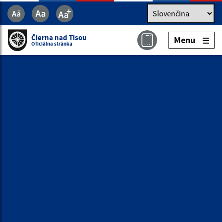
Jazyk
Jazyk
Slovenčina
Čierna nad Tisou
Menu
Čierna nad Tisou
Menu
Oficiálna stránka
Oficiálna stránka