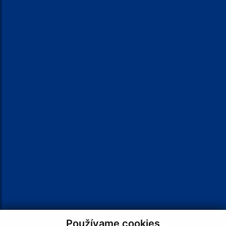
Napíšte nám:
Meno (povinné)
E-mailová adresa (povinné)
Text vašej správy (povinné)
Používame cookies