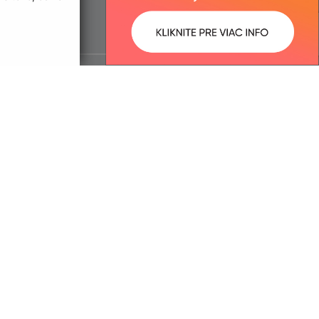
ované:
Správca obsahu: