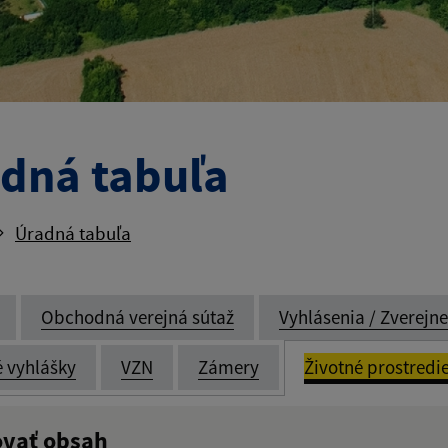
dná tabuľa
Úradná tabuľa
Obchodná verejná sútaž
Vyhlásenia / Zverejn
é vyhlášky
VZN
Zámery
Životné prostredi
ovať obsah