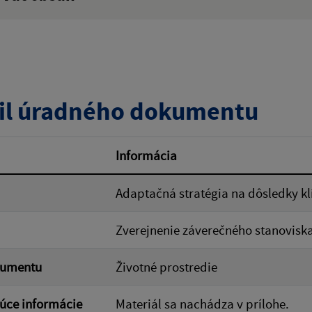
:
Popis:
zverejnenia do:
il úradného dokumentu
ovať
Informácia
Adaptačná stratégia na dôsledky kl
Zverejnenie záverečného stanovisk
kumentu
Životné prostredie
úce informácie
Materiál sa nachádza v prílohe.