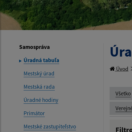
Úra
Samospráva
Úradná tabuľa
Úvod
Mestský úrad
Mestská rada
Všetko
Úradné hodiny
Verejn
Primátor
Mestské zastupiteľstvo
Filtr