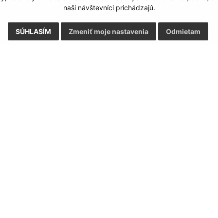
naši návštevníci prichádzajú.
SÚHLASÍM
Zmeniť moje nastavenia
Odmietam
Rýchle odkazy:
Aktualiz