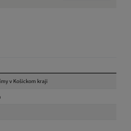
Dátum zverejnenia od:
Reset
ímy v Košickom kraji
a