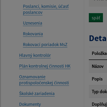
Názov
Poslanci, komisie, účasť
poslancov
späť
Uznesenia
Dátum 
Rokovania
Deta
Rokovací poriadok MsZ
Filtr
Položka
Hlavný kontrolór
Plán kontrolnej činnosti HK
Názov
Oznamovanie
Popis
protispoločenskej činnosti
Typ do
Školské zariadenia
Dokumenty
Doplňuj