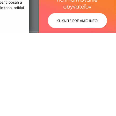
obený obsah a
e toho, odkiaľ