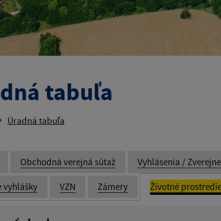
dná tabuľa
Úradná tabuľa
Obchodná verejná sútaž
Vyhlásenia / Zverejn
é vyhlášky
VZN
Zámery
Životné prostredi