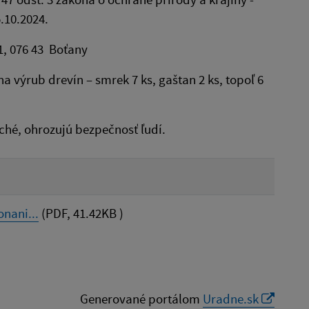
.10.2024.
1, 076 43 Boťany
a výrub drevín – smrek 7 ks, gaštan 2 ks, topoľ 6
ché, ohrozujú bezpečnosť ľudí.
nani...
(PDF, 41.42KB )
Generované portálom
Uradne.sk