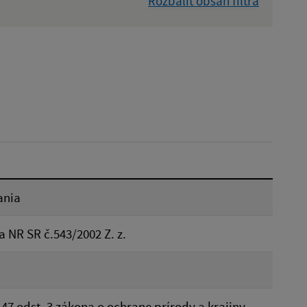
Rozbaliť obsah filtra
Dátum zverejnenia od:
Reset
ania
 NR SR č.543/2002 Z. z.
47 odst. 3 zákona o ochrane prírody a krajiny -