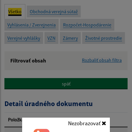
Všetko
Obchodná verejná sútaž
Vyhlásenia / Zverejnenia
Rozpočet-Hospodárenie
Verejné vyhlášky
VZN
Zámery
Životné prostredie
Filtrovať obsah
Rozbaliť obsah filtra
Názov:
späť
Popis:
Detail úradného dokumentu
Dátum zverejnenia od:
Položka
Informácia
Nezobrazovať
Dátum zverejnenia do: