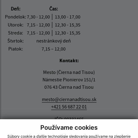
Deň:
Čas:
Pondelok:
7,30 - 12,00 │ 13,00 - 17,00
Utorok:
7,15 - 12,00 │ 12,30 - 15,35
Streda:
7,15 - 12,00 │ 12,30 - 15,35
Štvrtok:
nestránkový deň
Piatok:
7,15 – 12,00
Kontakt:
Mesto (Čierna nad Tisou)
Námestie Pionierov 151/1
076 43 Čierna nad Tisou
mesto@ciernanadtisou.sk
+421 56 687 22 01
IČO: 00331465
Používame cookies
Súbory cookie a ďalšie technológie sledovania používame na zlepšenie