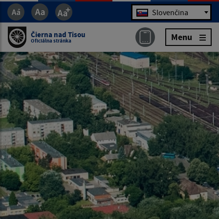
Jazyk
Slovenčina
Čierna nad Tisou
Menu
Oficiálna stránka