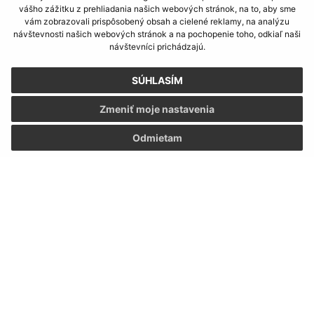
vášho zážitku z prehliadania našich webových stránok, na to, aby sme
vám zobrazovali prispôsobený obsah a cielené reklamy, na analýzu
návštevnosti našich webových stránok a na pochopenie toho, odkiaľ naši
návštevníci prichádzajú.
SÚHLASÍM
Zmeniť moje nastavenia
Odmietam
Informácie o stránke:
Vyhlásenie o prístupnosti
Autorské práva
Ochrana osobných údajov
Navigácia: