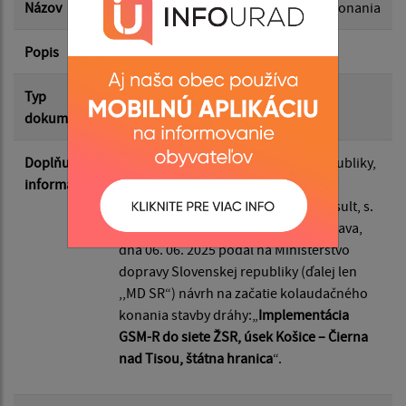
Názov
Oznámenie o začatí kolaudačného konania
Popis
Informácia pre verejnosť
Filtrovať
Reset
Typ
Vyhlásenia / Zverejnenia
dokumentu
Doplňujúce
Stavebník, Železnice Slovenskej republiky,
informácie
Klemensova 8, 813 61 Bratislava, v
zastúpení spoločnosťou DIPRO Consult, s.
r. o., Štefanovičova 14, 811 04 Bratislava,
dňa 06. 06. 2025 podal na Ministerstvo
dopravy Slovenskej republiky (ďalej len
,,MD SR“) návrh na začatie kolaudačného
konania stavby dráhy:„
Implementácia
GSM-R do siete ŽSR, úsek Košice – Čierna
nad Tisou, štátna hranica
“.