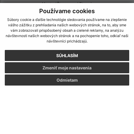
Mesto (Čierna nad Tisou)
Používame cookies
Námestie Pionierov 151/1
076 43 Čierna nad Tisou
Súbory cookie a ďalšie technológie sledovania používame na zlepšenie
vášho zážitku z prehliadania našich webových stránok, na to, aby sme
mesto@ciernanadtisou.sk
vám zobrazovali prispôsobený obsah a cielené reklamy, na analýzu
návštevnosti našich webových stránok a na pochopenie toho, odkiaľ naši
+421 56 687 22 01
návštevníci prichádzajú.
IČO: 00331465
SÚHLASÍM
Zmeniť moje nastavenia
Odmietam