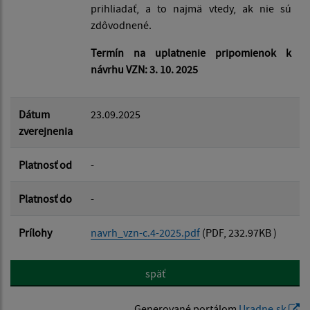
prihliadať, a to najmä vtedy, ak nie sú
zdôvodnené.
Termín na uplatnenie pripomienok k
návrhu VZN: 3. 10. 2025
Dátum
23.09.2025
zverejnenia
Platnosť od
-
Platnosť do
-
Prílohy
navrh_vzn-c.4-2025.pdf
(PDF, 232.97KB )
späť
Generované portálom
Uradne.sk