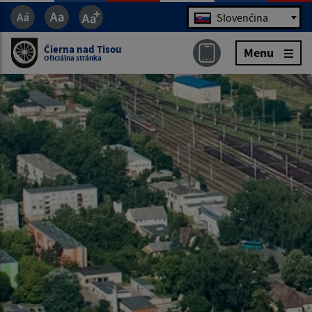
Jazyk
Slovenčina
Čierna nad Tisou
Menu
Oficiálna stránka