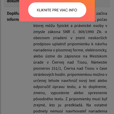
dokumentu
Doplňujúce
Dňom vyvesenia návrhu nariadenia začína
informácie
plynúť najmenej desaťdňová lehota, počas
ktorej môžu fyzické a právnické osoby v
zmysle zákona SNR č. 369/1990 Zb. o
obecnom zriadení v znení neskorších
predpisov uplatniť pripomienku k návrhu
nariadenia v písomnej forme, elektronicky,
alebo ústne do zápisnice na Mestskom
úrade v Čiernej nad Tisou, Námestie
pionierov 151/1, Čierna nad Tisou v čase
stránkových hodín. pripomienkou možno v
určenej lehote navrhnúť nový text alebo
odporučiť úpravu textu, a to doplnenie,
zmenu, vypustenie alebo spresnenie
pôvodného textu. Z pripomienky musí byť
zrejmé, kto ju predkladá. Na ostatné
podnety nemusí navrhovateľ nariadenia