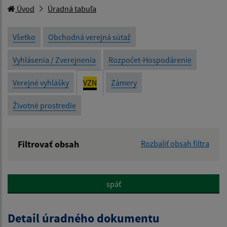
Úvod
Úradná tabuľa
Všetko
Obchodná verejná sútaž
Vyhlásenia / Zverejnenia
Rozpočet-Hospodárenie
Verejné vyhlášky
VZN
Zámery
Životné prostredie
Filtrovať obsah
Rozbaliť obsah filtra
Názov:
späť
Popis:
Detail úradného dokumentu
Dátum zverejnenia od: