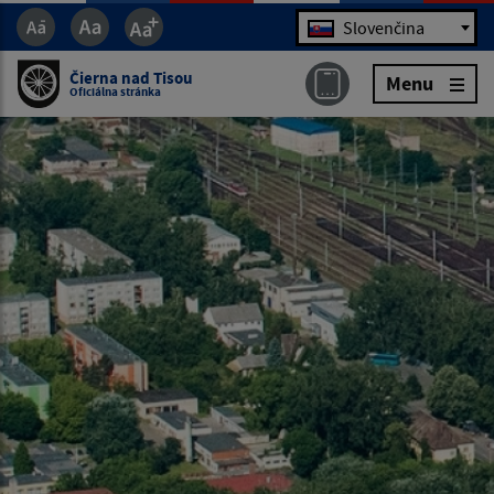
Jazyk
Slovenčina
Čierna nad Tisou
Menu
Oficiálna stránka