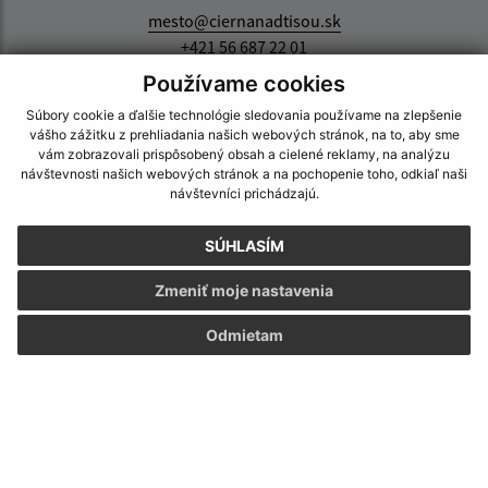
mesto@ciernanadtisou.sk
+421 56 687 22 01
Používame cookies
IČO: 00331465
Súbory cookie a ďalšie technológie sledovania používame na zlepšenie
vášho zážitku z prehliadania našich webových stránok, na to, aby sme
vám zobrazovali prispôsobený obsah a cielené reklamy, na analýzu
návštevnosti našich webových stránok a na pochopenie toho, odkiaľ naši
návštevníci prichádzajú.
SÚHLASÍM
Zmeniť moje nastavenia
Odmietam