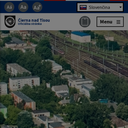
Jazyk
Slovenčina
Čierna nad Tisou
Menu
Oficiálna stránka