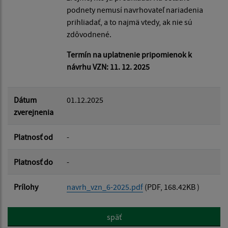
podnety nemusí navrhovateľ nariadenia
prihliadať, a to najmä vtedy, ak nie sú
zdôvodnené.
Termín na uplatnenie pripomienok k
návrhu VZN: 11. 12. 2025
Dátum
01.12.2025
zverejnenia
Platnosť od
-
Platnosť do
-
Prílohy
navrh_vzn_6-2025.pdf
(PDF, 168.42KB )
späť