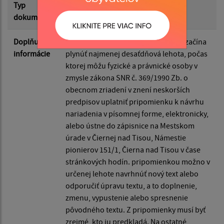
Typ
VZN
dokumentu
Doplňujúce
Dňom vyvesenia návrhu nariadenia začína
informácie
plynúť najmenej desaťdňová lehota, počas
ktorej môžu fyzické a právnické osoby v
zmysle zákona SNR č. 369/1990 Zb. o
obecnom zriadení v znení neskorších
predpisov uplatniť pripomienku k návrhu
nariadenia v písomnej forme, elektronicky,
alebo ústne do zápisnice na Mestskom
úrade v Čiernej nad Tisou, Námestie
pionierov 151/1, Čierna nad Tisou v čase
stránkových hodín. pripomienkou možno v
určenej lehote navrhnúť nový text alebo
odporučiť úpravu textu, a to doplnenie,
zmenu, vypustenie alebo spresnenie
pôvodného textu. Z pripomienky musí byť
zrejmé, kto ju predkladá. Na ostatné