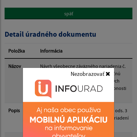
späť
Popis:
Detail úradného dokumentu
Dátum zverejnenia od:
Položka
Informácia
Dátum zverejnenia do:
Názov
Návrh všeobecne záväzného nariadenia č.
Nezobrazovať
6/2025 o výške príspevkov na čiastočnú
úhradu nákladov v školách a školských
Platnosť od:
zariadeniach v zriaďovateľskej pôsobnosti
mesta Čierna nad Tisou
Platnosť do:
Popis
Zverejnenie návrhu VZN v zmysle § 6 ods. 3
zákona č. 369/1990 Zb. o obecnom zriadení
v platnom znení
Filtrovať
Reset