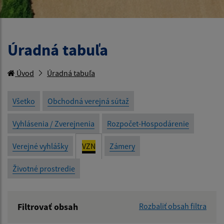
Úradná tabuľa
Úvod
Úradná tabuľa
Všetko
Obchodná verejná sútaž
Vyhlásenia / Zverejnenia
Rozpočet-Hospodárenie
Verejné vyhlášky
VZN
Zámery
Životné prostredie
Filtrovať obsah
Rozbaliť obsah filtra
Názov: