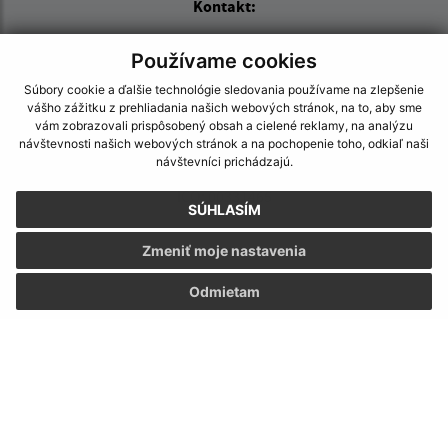
Kontakt:
Mesto (Čierna nad Tisou)
Používame cookies
Námestie Pionierov 151/1
Súbory cookie a ďalšie technológie sledovania používame na zlepšenie
076 43 Čierna nad Tisou
vášho zážitku z prehliadania našich webových stránok, na to, aby sme
vám zobrazovali prispôsobený obsah a cielené reklamy, na analýzu
mesto@ciernanadtisou.sk
návštevnosti našich webových stránok a na pochopenie toho, odkiaľ naši
+421 56 687 22 01
návštevníci prichádzajú.
IČO: 00331465
SÚHLASÍM
Zmeniť moje nastavenia
Odmietam