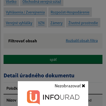
Všetko
Obchodná verejná sútaž
Vyhlásenia / Zverejnenia
Rozpočet-Hospodárenie
Verejné vyhlášky
VZN
Zámery
Životné prostredie
Filtrovať obsah
Rozbaliť obsah filtra
Názov:
späť
Popis:
Detail úradného dokumentu
Dátum zverejnenia od:
Nezobrazovať
Položka
Informácia
Dátum zverejnenia do:
Názov
Návrh plánu kontrolnej činnosti HK od
1.1.2026 do 30.6.2025