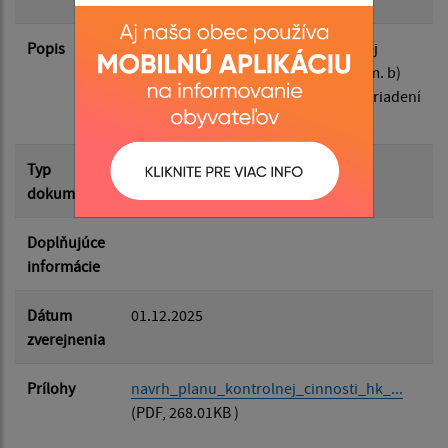
Popis
Filtrovať
Zverejnenie návrhu plánu kontrolnej
Reset
činnosti HK v zmysle § 18f ods. 1 písm. b)
zákona č. 369/1990 Zb. o obecnom zriadení
v platnom znení
Typ
Vyhlásenia / Zverejnenia
dokumentu
Doplňujúce
informácie
Dátum
01.12.2025
zverejnenia
Prílohy
navrh_planu_kontrolnej_cinnosti_hk_...
(PDF, 268.01KB )