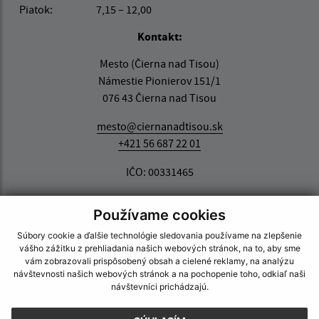
Piatok:
7,15 – 12,00
Kontakt:
Mesto (Čierna nad Tisou)
Námestie Pionierov 151/1
076 43 Čierna nad Tisou
mesto@ciernanadtisou.sk
+421 56 687 22 01
IČO: 00331465
Používame cookies
Súbory cookie a ďalšie technológie sledovania používame na zlepšenie
vášho zážitku z prehliadania našich webových stránok, na to, aby sme
vám zobrazovali prispôsobený obsah a cielené reklamy, na analýzu
návštevnosti našich webových stránok a na pochopenie toho, odkiaľ naši
návštevníci prichádzajú.