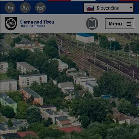
Jazyk
Slovenčina
Čierna nad Tisou
Menu
Oficiálna stránka