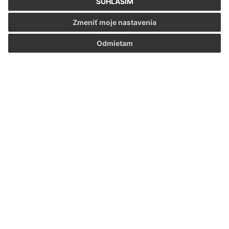
SÚHLASÍM
Zmeniť moje nastavenia
Odmietam
Informácie o stránke:
Vyhlásenie o prístupnosti
Autorské práva
Ochrana osobných údajov
Navigácia:
Vytlačiť aktuálnu stránku
Mapa stránok
Cookies
Rýchle odkazy: