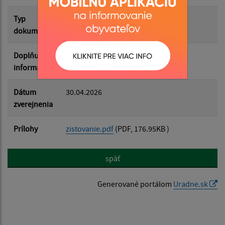
Filtrovať
Reset
Typ
Rozpočet-Hospodárenie
dokumentu
Doplňujúce
informácie
Dátum
30.04.2026
zverejnenia
Prílohy
zistovanie.pdf
(PDF, 176.95KB )
späť
Generované portálom
Uradne.sk