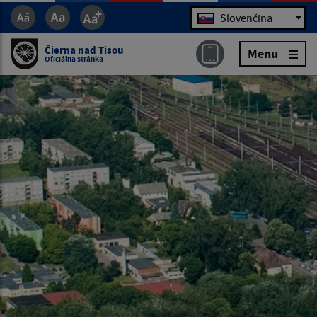
Jazyk
Slovenčina
Čierna nad Tisou
Menu
Oficiálna stránka