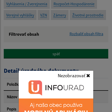
Vyhlásenia / Zverejnenia
Rozpočet-Hospodárenie
Verejné vyhlášky
VZN
Zámery
Životné prostredie
Filtrovať obsah
Rozbaliť obsah filtra
Názov:
späť
Popis:
Detail úradného dokumentu
Dátum zverejnenia od:
Nezobrazovať
Položka
Informácia
Dátum zverejnenia do:
Názov
Zisťovanie
Popis
Zisťovanie EU SILC