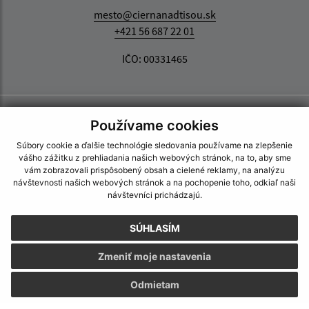
mesto@ciernanadtisou.sk
+421 56 687 22 01
IČO: 00331465
Používame cookies
Súbory cookie a ďalšie technológie sledovania používame na zlepšenie
vášho zážitku z prehliadania našich webových stránok, na to, aby sme
vám zobrazovali prispôsobený obsah a cielené reklamy, na analýzu
návštevnosti našich webových stránok a na pochopenie toho, odkiaľ naši
návštevníci prichádzajú.
SÚHLASÍM
Zmeniť moje nastavenia
Odmietam