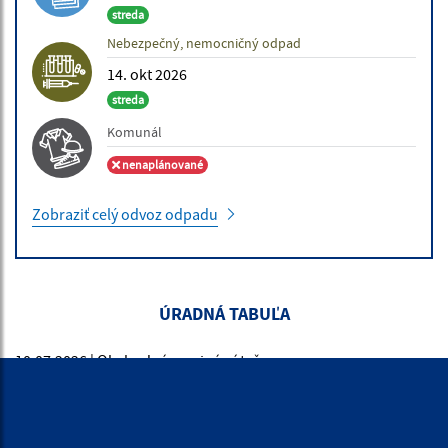
streda
Nebezpečný, nemocničný odpad
14. okt 2026
streda
Komunál
nenaplánované
Zobraziť celý odvoz odpadu
ÚRADNÉ HODINY
Deň:
Čas: