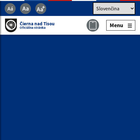
Jazyk
Jazyk
Slovenčina
Čierna nad Tisou
Menu
Čierna nad Tisou
Menu
Oficiálna stránka
Oficiálna stránka