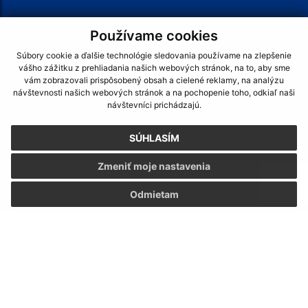
Text vašej správy (povinné)
Používame cookies
Súbory cookie a ďalšie technológie sledovania používame na zlepšenie
vášho zážitku z prehliadania našich webových stránok, na to, aby sme
vám zobrazovali prispôsobený obsah a cielené reklamy, na analýzu
návštevnosti našich webových stránok a na pochopenie toho, odkiaľ naši
návštevníci prichádzajú.
Oboznámil som sa so
spracúvaním osobných
údajov
SÚHLASÍM
Google reCaptcha Response
Odoslať správu
Zmeniť moje nastavenia
Odmietam
Úradné hodiny:
Deň:
Čas:
Pondelok:
7,30 - 12,00 │ 13,00 - 17,00
Hľadaný výraz...
Utorok:
7,15 - 12,00 │ 12,30 - 15,35