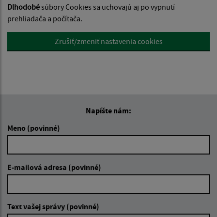
Dlhodobé
súbory Cookies sa uchovajú aj po vypnutí
prehliadača a počítača.
Zrušiť/zmeniť nastavenia cookies
Napíšte nám:
Meno (povinné)
E-mailová adresa (povinné)
Text vašej správy (povinné)