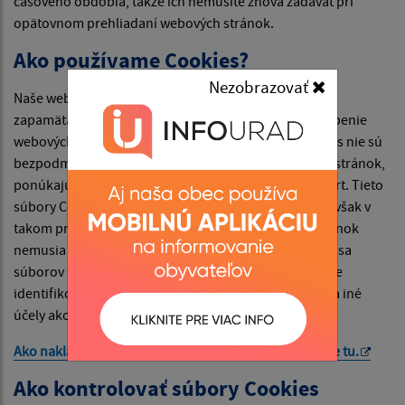
časového obdobia, takže ich nemusíte znova zadávať pri
opätovnom prehliadaní webových stránok.
Ako používame Cookies?
Nezobrazovať
Naše webové stránky používajú súbory Cookies na
zapamätanie nastavení používateľa a lepšie prispôsobenie
webových stránok záujmom návštevníka. Hoci Cookies nie sú
bezpodmienečne potrebné na fungovanie webových stránok,
ponúkajú pri návšteve webových stránok vyšší komfort. Tieto
súbory Cookies môžete odstrániť alebo zablokovať, avšak v
takom prípade niektoré funkcie týchto webových stránok
nemusia fungovať podľa určenia. Informácie týkajúce sa
súborov Cookies sa nepoužívajú na to, aby vás osobne
identifikovali. Tieto súbory Cookies sa nepoužívajú na iné
účely ako tie, ktoré sú tu popísané.
Ako nakladá Google s vašimi súbormi Cookies nájdete
tu
.
Ako kontrolovať súbory Cookies