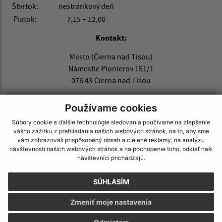
Štvrtok:
nestránkový deň
Piatok:
7,15 – 12,00
Kontakt:
Mesto (Čierna nad Tisou)
Námestie Pionierov 151/1
076 43 Čierna nad Tisou
mesto@ciernanadtisou.sk
Používame cookies
+421 56 687 22 01
Súbory cookie a ďalšie technológie sledovania používame na zlepšenie
IČO: 00331465
vášho zážitku z prehliadania našich webových stránok, na to, aby sme
vám zobrazovali prispôsobený obsah a cielené reklamy, na analýzu
návštevnosti našich webových stránok a na pochopenie toho, odkiaľ naši
návštevníci prichádzajú.
SÚHLASÍM
Zmeniť moje nastavenia