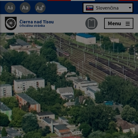
Jazyk
Slovenčina
Čierna nad Tisou
Menu
Oficiálna stránka