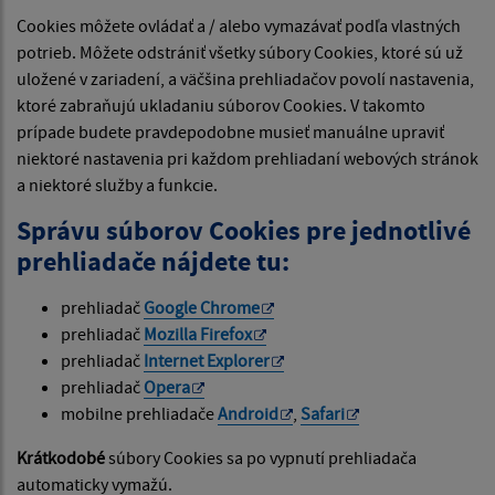
Cookies môžete ovládať a / alebo vymazávať podľa vlastných
potrieb. Môžete odstrániť všetky súbory Cookies, ktoré sú už
uložené v zariadení, a väčšina prehliadačov povolí nastavenia,
ktoré zabraňujú ukladaniu súborov Cookies. V takomto
prípade budete pravdepodobne musieť manuálne upraviť
niektoré nastavenia pri každom prehliadaní webových stránok
a niektoré služby a funkcie.
Správu súborov Cookies pre jednotlivé
prehliadače nájdete tu:
prehliadač
Google Chrome
prehliadač
Mozilla Firefox
prehliadač
Internet Explorer
prehliadač
Opera
mobilne prehliadače
Android
,
Safari
Krátkodobé
súbory Cookies sa po vypnutí prehliadača
automaticky vymažú.