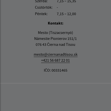
Szerda:
7,15 – 15,35
Csütörtök:
-
Péntek:
7,15 – 12,00
Kontakt:
Mesto (Tiszacsernyö)
Námestie Pionierov 151/1
076 43 Čierna nad Tisou
mesto@ciernanadtisou.sk
+421 56 687 22 01
IČO: 00331465