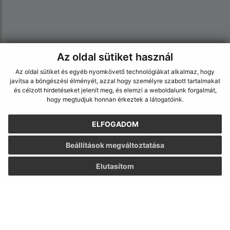
Az oldal sütiket használ
Az oldal sütiket és egyéb nyomkövető technológiákat alkalmaz, hogy
javítsa a böngészési élményét, azzal hogy személyre szabott tartalmakat
és célzott hirdetéseket jelenít meg, és elemzi a weboldalunk forgalmát,
hogy megtudjuk honnan érkeztek a látogatóink.
Az oldalról:
ELFOGADOM
Hozzáférhetőségi nyilatkozat
Szerzői jog
Beállítások megváltoztatása
Személyes adatok védelme
Elutasítom
Navigáció:
Nyomtatás
Honlap térkép
Sütik