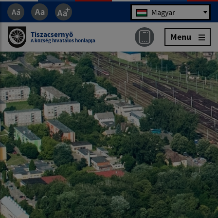
Jazyk
Magyar
Tiszacsernyö
Menu
A község hivatalos honlapja