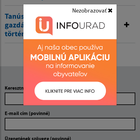
Nezobrazovať
Tanúsítvány törlése az Önálló
gazdálkodó nyilvántartásából
történő bejegyzésről
Napíšte nám:
Keresztnév (povinné)
E-mail cím (povinné)
Üzenetének szövege (povinné)