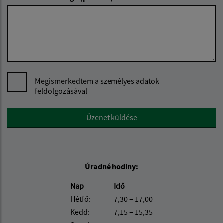
Megismerkedtem a
személyes adatok
feldolgozásával
Google reCaptcha Response
Üzenet küldése
Úradné hodiny:
Nap
Idő
Hétfő:
7,30 – 17,00
Kedd:
7,15 – 15,35