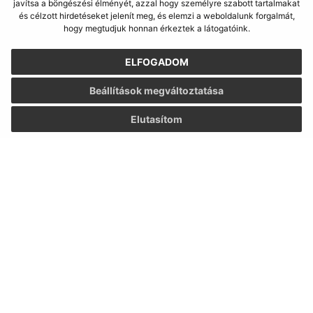
javítsa a böngészési élményét, azzal hogy személyre szabott tartalmakat
és célzott hirdetéseket jelenít meg, és elemzi a weboldalunk forgalmát,
hogy megtudjuk honnan érkeztek a látogatóink.
ELFOGADOM
Beállítások megváltoztatása
Elutasítom
Az oldalról:
Hozzáférhetőségi nyilatkozat
Szerzői jog
Személyes adatok védelme
Navigáció:
Nyomtatás