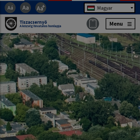
Jazyk
Magyar
Tiszacsernyö
Menu
A község hivatalos honlapja