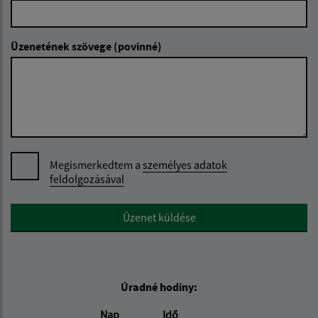
Üzenetének szövege (povinné)
Megismerkedtem a
személyes adatok
feldolgozásával
Google reCaptcha Response
Üzenet küldése
Úradné hodiny:
Nap
Idő