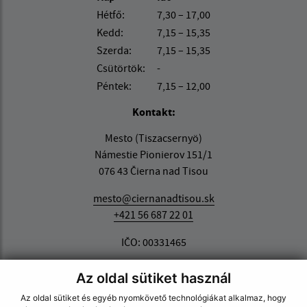
Hétfő:
7,30 – 17,00
Kedd:
7,15 – 15,35
Szerda:
7,15 – 15,35
Csütörtök:
-
Péntek:
7,15 – 12,00
Kontakt:
Mesto (Tiszacsernyö)
Námestie Pionierov 151/1
076 43 Čierna nad Tisou
mesto@ciernanadtisou.sk
+421 56 687 22 01
IČO: 00331465
Az oldal sütiket használ
Az oldal sütiket és egyéb nyomkövető technológiákat alkalmaz, hogy