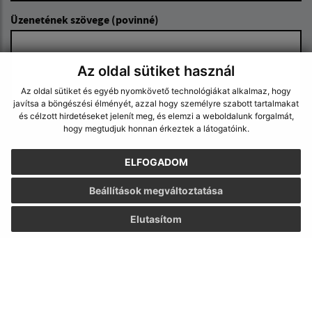
Üzenetének szövege (povinné)
Az oldal sütiket használ
Az oldal sütiket és egyéb nyomkövető technológiákat alkalmaz, hogy
javítsa a böngészési élményét, azzal hogy személyre szabott tartalmakat
és célzott hirdetéseket jelenít meg, és elemzi a weboldalunk forgalmát,
hogy megtudjuk honnan érkeztek a látogatóink.
Megismerkedtem a
személyes adatok
feldolgozásával
ELFOGADOM
Google reCaptcha Response
Üzenet küldése
Beállítások megváltoztatása
Elutasítom
Úradné hodiny:
Nap
Idő
Hétfő:
7,30 – 17,00