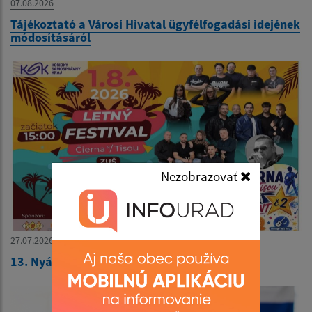
07.08.2026
Tájékoztató a Városi Hivatal ügyfélfogadási idejének
módosításáról
Nezobrazovať
27.07.2026
13. Nyári Fesztivál