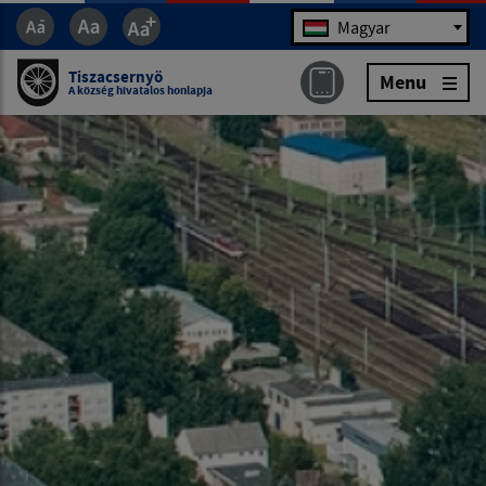
Jazyk
Magyar
Tiszacsernyö
Menu
A község hivatalos honlapja