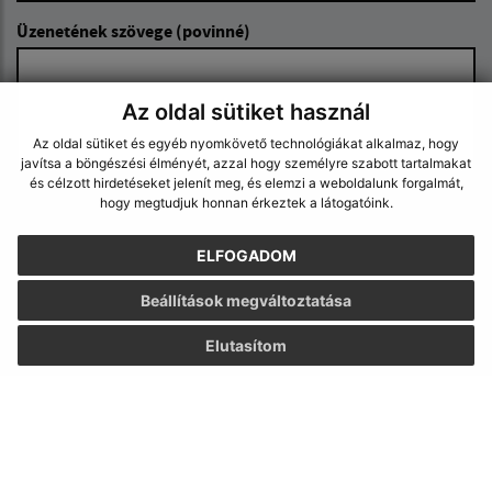
Üzenetének szövege (povinné)
Az oldal sütiket használ
Az oldal sütiket és egyéb nyomkövető technológiákat alkalmaz, hogy
javítsa a böngészési élményét, azzal hogy személyre szabott tartalmakat
és célzott hirdetéseket jelenít meg, és elemzi a weboldalunk forgalmát,
hogy megtudjuk honnan érkeztek a látogatóink.
Megismerkedtem a
személyes adatok
feldolgozásával
ELFOGADOM
Google reCaptcha Response
Üzenet küldése
Beállítások megváltoztatása
Elutasítom
Úradné hodiny:
Nap
Idő
Hétfő:
7,30 – 17,00