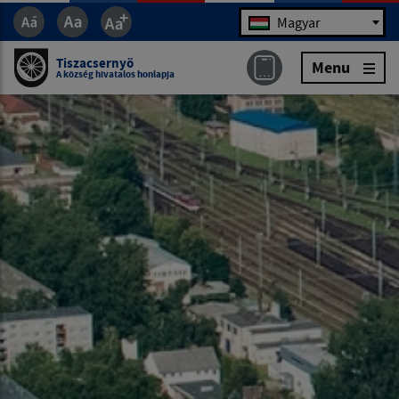
Jazyk
Magyar
Tiszacsernyö
Menu
A község hivatalos honlapja