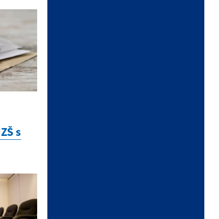
VOĽBY 2026
KALENDÁR
ZŠ s