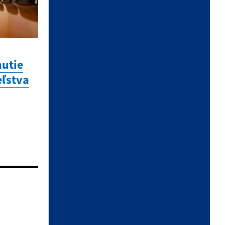
utie
eľstva