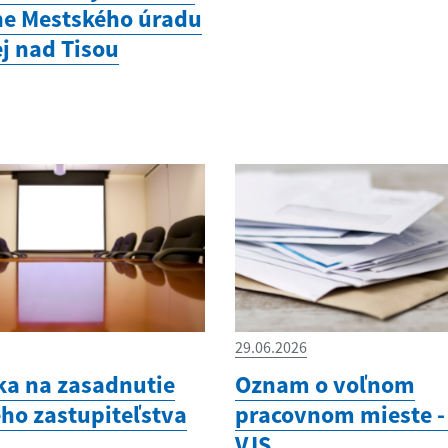
e Mestského úradu
ej nad Tisou
29.06.2026
a na zasadnutie
Oznam o voľnom
ho zastupiteľstva
pracovnom mieste - 
VJS