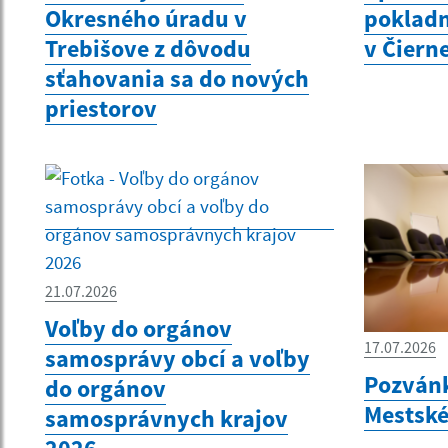
Okresného úradu v
pokladn
Trebišove z dôvodu
v Čiern
sťahovania sa do nových
priestorov
21.07.2026
Voľby do orgánov
17.07.2026
samosprávy obcí a voľby
Pozvánk
do orgánov
Mestské
samosprávnych krajov