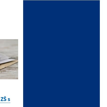
Štvrtok:
nestránkový deň
Piatok:
7,15 – 12,00
VOĽBY 2026
KALENDÁR
ZŠ s