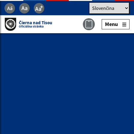
Jazyk
Jazyk
Slovenčina
Čierna nad Tisou
Menu
Čierna nad Tisou
Menu
Oficiálna stránka
Oficiálna stránka