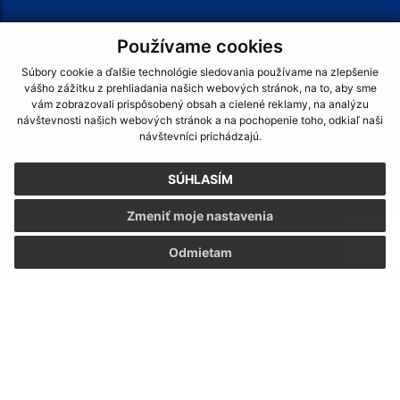
Text vašej správy (povinné)
Používame cookies
Súbory cookie a ďalšie technológie sledovania používame na zlepšenie
vášho zážitku z prehliadania našich webových stránok, na to, aby sme
vám zobrazovali prispôsobený obsah a cielené reklamy, na analýzu
návštevnosti našich webových stránok a na pochopenie toho, odkiaľ naši
návštevníci prichádzajú.
Oboznámil som sa so
spracúvaním osobných
údajov
SÚHLASÍM
Google reCaptcha Response
Odoslať správu
Zmeniť moje nastavenia
Odmietam
Úradné hodiny:
Deň:
Čas:
Pondelok:
7,30 - 12,00 │ 13,00 - 17,00
Hľadaný výraz...
Utorok:
7,15 - 12,00 │ 12,30 - 15,35