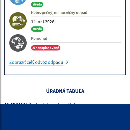
streda
Nebezpečný, nemocničný odpad
14. okt 2026
streda
Komunál
nenaplánované
Zobraziť celý odvoz odpadu
ÚRADNÉ HODINY
Deň:
Čas: