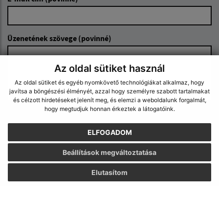
Üzenetének szövege (povinné)
Az oldal sütiket használ
Az oldal sütiket és egyéb nyomkövető technológiákat alkalmaz, hogy
javítsa a böngészési élményét, azzal hogy személyre szabott tartalmakat
és célzott hirdetéseket jelenít meg, és elemzi a weboldalunk forgalmát,
hogy megtudjuk honnan érkeztek a látogatóink.
Megismerkedtem a
személyes adatok
feldolgozásával
ELFOGADOM
Google reCaptcha Response
Beállítások megváltoztatása
Üzenet küldése
Elutasítom
Úradné hodiny: