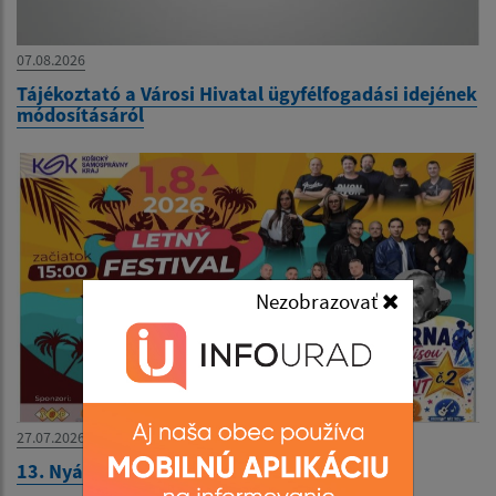
07.08.2026
Tájékoztató a Városi Hivatal ügyfélfogadási idejének
módosításáról
Nezobrazovať
27.07.2026
13. Nyári Fesztivál