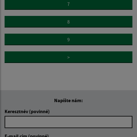
7
8
9
>
Napíšte nám:
Keresztnév (povinné)
E-mail cím (povinné)