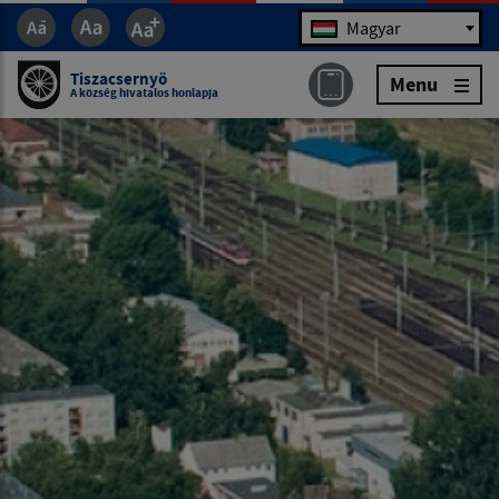
Jazyk
Magyar
Tiszacsernyö
Menu
A község hivatalos honlapja