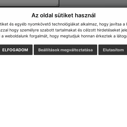
Az oldal sütiket használ
Google reCaptcha Response
Üzenet küldése
ütiket és egyéb nyomkövető technológiákat alkalmaz, hogy javítsa a
zzal hogy személyre szabott tartalmakat és célzott hirdetéseket jel
i a weboldalunk forgalmát, hogy megtudjuk honnan érkeztek a látoga
ELFOGADOM
Beállítások megváltoztatása
Elutasítom