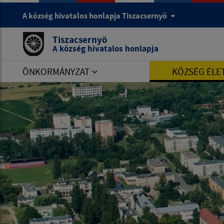
A község hivatalos honlapja Tiszacsernyö
Tiszacsernyö
A község hivatalos honlapja
ÖNKORMÁNYZAT
KÖZSÉG ÉLE