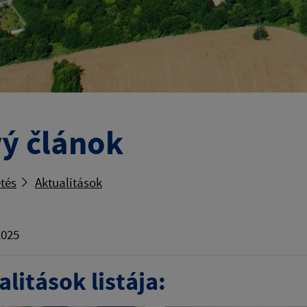
ý článok
tés
Aktualitások
2025
litások listája: