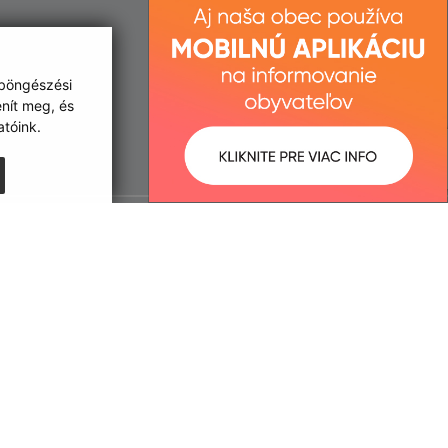
 böngészési
enít meg, és
tóink.