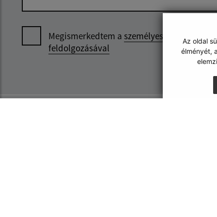
Megismerkedtem a
személyes adatok
Az oldal s
feldolgozásával
élményét, a
elemz