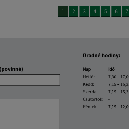
1
2
3
4
5
6
7
Úradné hodiny:
 (povinné)
Nap
Idő
Hétfő:
7,30 – 17,0
Kedd:
7,15 – 15,3
Szerda:
7,15 – 15,3
Csütörtök:
-
Péntek:
7,15 – 12,0