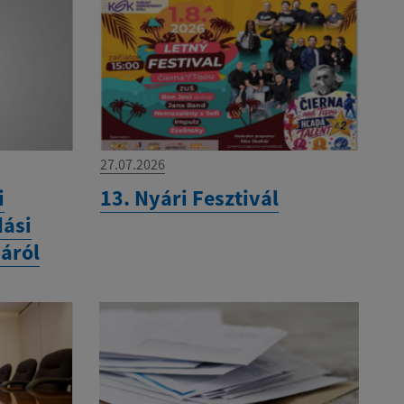
27.07.2026
i
13. Nyári Fesztivál
dási
áról