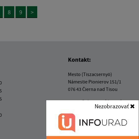
8
9
>
Kontakt:
Mesto (Tiszacsernyö)
Námestie Pionierov 151/1
0
076 43 Čierna nad Tisou
5
5
mesto@ciernanadtisou.sk
Nezobrazovať
+421 56 687 22 01
0
IČO: 00331465