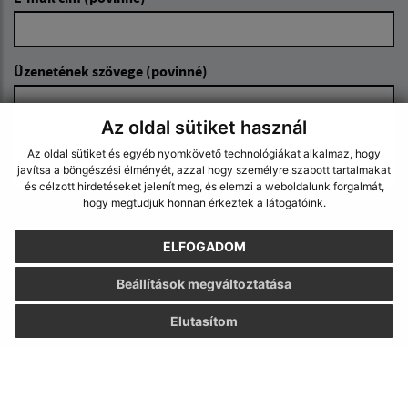
Üzenetének szövege (povinné)
Az oldal sütiket használ
Az oldal sütiket és egyéb nyomkövető technológiákat alkalmaz, hogy
javítsa a böngészési élményét, azzal hogy személyre szabott tartalmakat
és célzott hirdetéseket jelenít meg, és elemzi a weboldalunk forgalmát,
hogy megtudjuk honnan érkeztek a látogatóink.
Megismerkedtem a
személyes adatok
feldolgozásával
ELFOGADOM
Google reCaptcha Response
Beállítások megváltoztatása
Üzenet küldése
Elutasítom
Úradné hodiny: