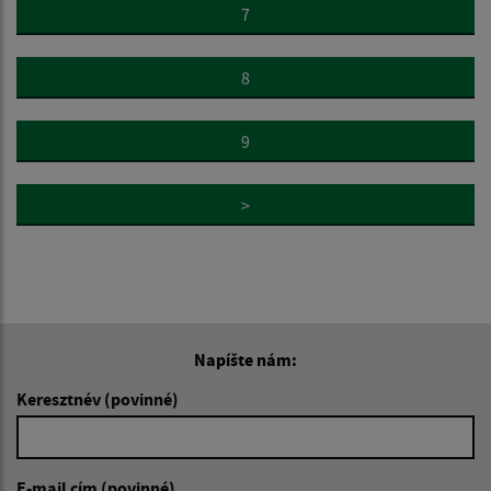
7
8
9
>
Napíšte nám:
Keresztnév (povinné)
E-mail cím (povinné)