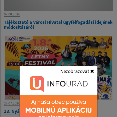
07.08.2026
Tájékoztató a Városi Hivatal ügyfélfogadási idejének
módosításáról
Nezobrazovať
27.07.2026
13. Nyári Fesztivál