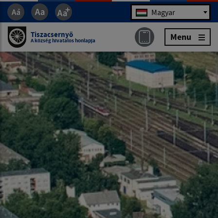
Jazyk
Magyar
Tiszacsernyö
Menu
A község hivatalos honlapja