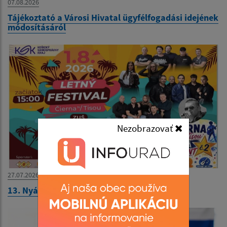
07.08.2026
Tájékoztató a Városi Hivatal ügyfélfogadási idejének
módosításáról
Nezobrazovať
27.07.2026
13. Nyári Fesztivál