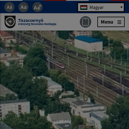
Jazyk
Magyar
Tiszacsernyö
Menu
A község hivatalos honlapja