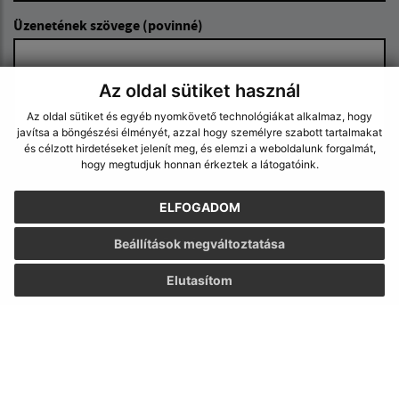
Üzenetének szövege (povinné)
Az oldal sütiket használ
Az oldal sütiket és egyéb nyomkövető technológiákat alkalmaz, hogy
javítsa a böngészési élményét, azzal hogy személyre szabott tartalmakat
és célzott hirdetéseket jelenít meg, és elemzi a weboldalunk forgalmát,
hogy megtudjuk honnan érkeztek a látogatóink.
Megismerkedtem a
személyes adatok
feldolgozásával
ELFOGADOM
Google reCaptcha Response
Üzenet küldése
Beállítások megváltoztatása
Elutasítom
Úradné hodiny:
Nap
Idő
Hétfő:
7,30 – 17,00