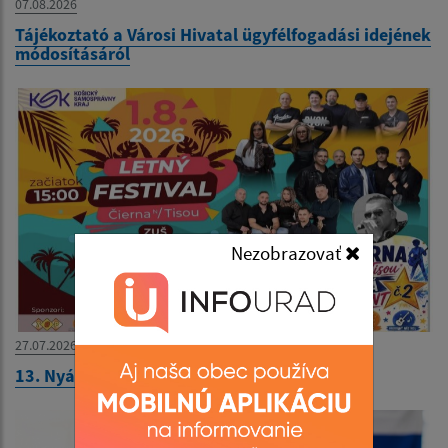
07.08.2026
Tájékoztató a Városi Hivatal ügyfélfogadási idejének
módosításáról
Nezobrazovať
27.07.2026
13. Nyári Fesztivál