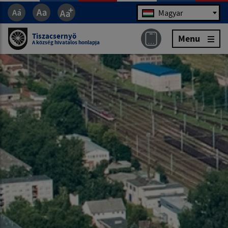
Jazyk
Magyar
Tiszacsernyö
Menu
A község hivatalos honlapja