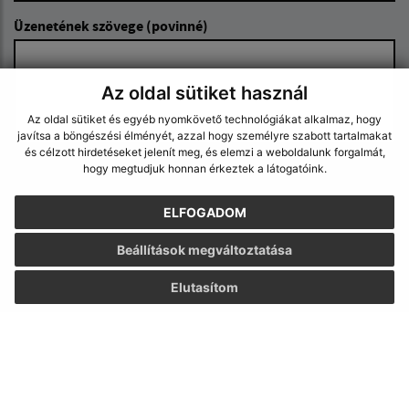
Üzenetének szövege (povinné)
Az oldal sütiket használ
Az oldal sütiket és egyéb nyomkövető technológiákat alkalmaz, hogy
javítsa a böngészési élményét, azzal hogy személyre szabott tartalmakat
és célzott hirdetéseket jelenít meg, és elemzi a weboldalunk forgalmát,
hogy megtudjuk honnan érkeztek a látogatóink.
Megismerkedtem a
személyes adatok
feldolgozásával
ELFOGADOM
Google reCaptcha Response
Üzenet küldése
Beállítások megváltoztatása
Elutasítom
Úradné hodiny:
Nap
Idő
Hétfő:
7,30 – 17,00