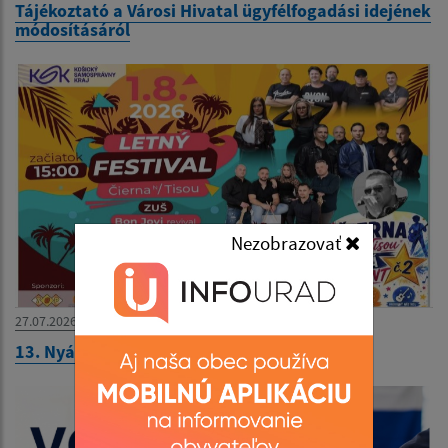
Tájékoztató a Városi Hivatal ügyfélfogadási idejének
módosításáról
Nezobrazovať
27.07.2026
13. Nyári Fesztivál