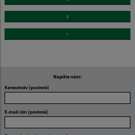
9
>
Napíšte nám:
Keresztnév (povinné)
E-mail cím (povinné)