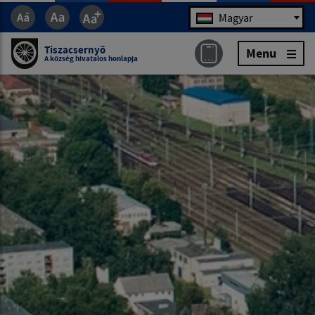
Jazyk
Magyar
Tiszacsernyö
Menu
A község hivatalos honlapja