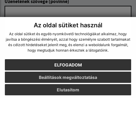
Üzenetének szövege (povinné)
Az oldal sütiket használ
Az oldal sütiket és egyéb nyomkövető technológiákat alkalmaz, hogy
javítsa a böngészési élményét, azzal hogy személyre szabott tartalmakat
és célzott hirdetéseket jelenít meg, és elemzi a weboldalunk forgalmát,
hogy megtudjuk honnan érkeztek a látogatóink.
Megismerkedtem a
személyes adatok
feldolgozásával
ELFOGADOM
Google reCaptcha Response
Üzenet küldése
Beállítások megváltoztatása
Elutasítom
Úradné hodiny:
Nap
Idő
Hétfő:
7,30 – 17,00
Kedd:
7,15 – 15,35