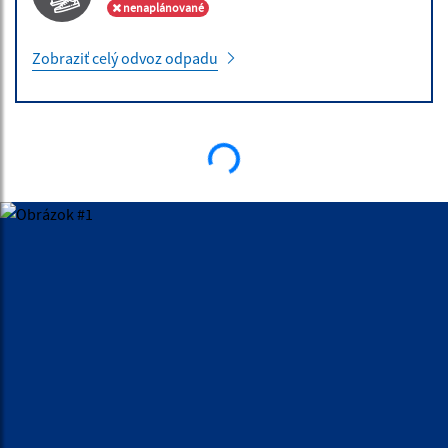
nenaplánované
Zobraziť celý odvoz odpadu
ÚRADNÁ TABUĽA
10.07.2026 | Obchodná verejná sútaž
Vyhlásenie obchodnej verejnej súťaže OVS č. 2/2026
30.06.2026 | Vyhlásenia / Zverejnenia
Oznámenie o voľné pracovné miesta
30.06.2026 | Vyhlásenia / Zverejnenia
Oznámenie o voľné pracovné miesta