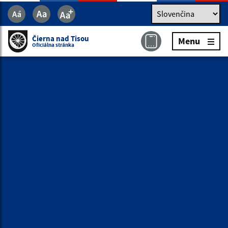
Jazyk
Jazyk
Slovenčina
Čierna nad Tisou
Menu
Čierna nad Tisou
Menu
Oficiálna stránka
Oficiálna stránka