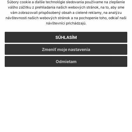
Súbory cookie a ďalšie technológie sledovania používame na zlepšenie
Piatok:
7,15 – 12,00
vášho zážitku z prehliadania našich webových stránok, na to, aby sme
vám zobrazovali prispôsobený obsah a cielené reklamy, na analýzu
návštevnosti našich webových stránok a na pochopenie toho, odkiaľ naši
VOĽBY 2026
návštevníci prichádzajú.
SÚHLASÍM
Zmeniť moje nastavenia
KALENDÁR
Odmietam