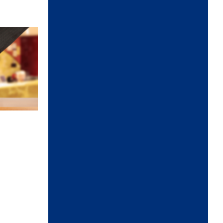
Zobraziť ďalšie oznamy
ÚRADNÉ HODINY
Deň:
Čas:
Pondelok:
7,30 - 12,00 │ 13,00 -
17,00
Utorok:
7,15 - 12,00 │ 12,30
- 15,35
Streda:
7,15 - 12,00 │ 12,30
- 15,35
Štvrtok:
nestránkový deň