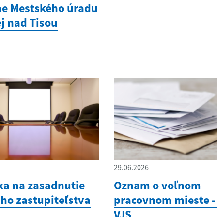
e Mestského úradu
ej nad Tisou
29.06.2026
a na zasadnutie
Oznam o voľnom
ho zastupiteľstva
pracovnom mieste - 
VJS