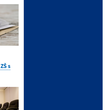
VOĽBY 2026
KALENDÁR
ZŠ s