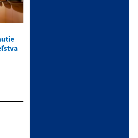
utie
eľstva