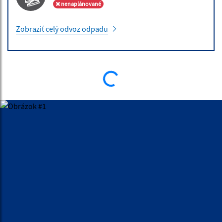
nenaplánované
Zobraziť celý odvoz odpadu
ÚRADNÁ TABUĽA
10.07.2026 | Obchodná verejná sútaž
Vyhlásenie obchodnej verejnej súťaže OVS č. 2/2026
30.06.2026 | Vyhlásenia / Zverejnenia
Oznámenie o voľné pracovné miesta
30.06.2026 | Vyhlásenia / Zverejnenia
Oznámenie o voľné pracovné miesta