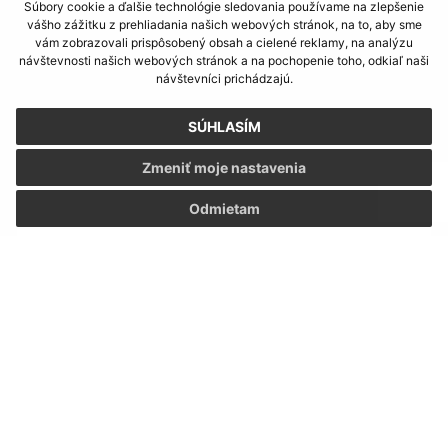
Súbory cookie a ďalšie technológie sledovania používame na zlepšenie
Piatok:
7,15 – 12,00
vášho zážitku z prehliadania našich webových stránok, na to, aby sme
vám zobrazovali prispôsobený obsah a cielené reklamy, na analýzu
návštevnosti našich webových stránok a na pochopenie toho, odkiaľ naši
VOĽBY 2026
návštevníci prichádzajú.
SÚHLASÍM
Zmeniť moje nastavenia
KALENDÁR
Odmietam