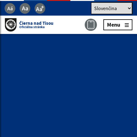
Jazyk
Jazyk
Slovenčina
Čierna nad Tisou
Menu
Čierna nad Tisou
Menu
Oficiálna stránka
Oficiálna stránka