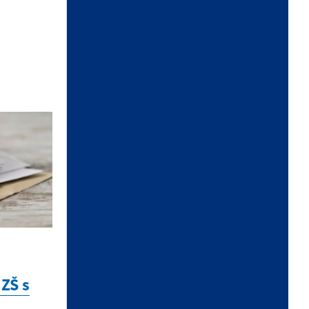
30.06.2026 | Vyhlásenia /
Zverejnenia
Oznámenie o voľné pracovné
miesta
23.06.2026 | Vyhlásenia /
Zverejnenia
Oznámenie o voľných pracovných
miestach
17.06.2026 | Životné prostredie
Oznam o začatí správneho
ZŠ s
konania