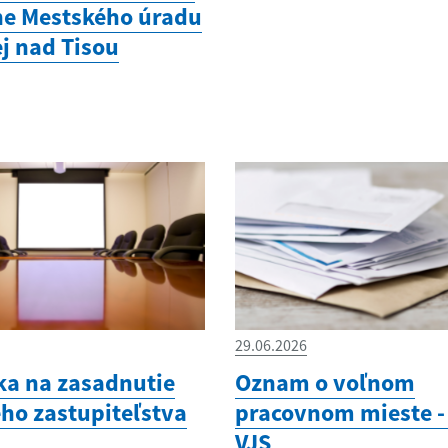
e Mestského úradu
ej nad Tisou
29.06.2026
a na zasadnutie
Oznam o voľnom
ho zastupiteľstva
pracovnom mieste - 
VJS