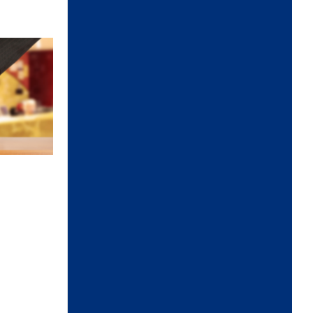
Zobraziť ďalšie oznamy
ÚRADNÉ HODINY
Deň:
Čas:
Pondelok:
7,30 - 12,00 │ 13,00 -
17,00
Utorok:
7,15 - 12,00 │ 12,30
- 15,35
Streda:
7,15 - 12,00 │ 12,30
- 15,35
Štvrtok:
nestránkový deň