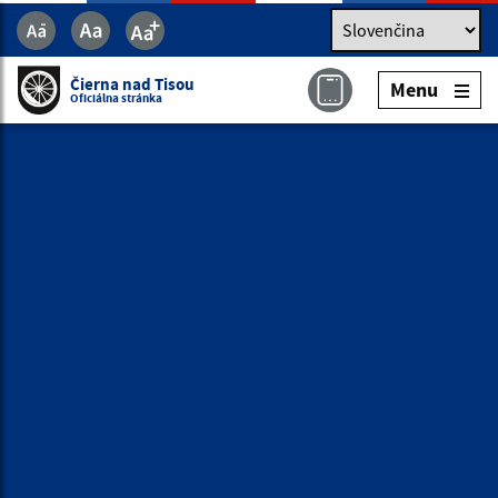
Jazyk
Jazyk
Slovenčina
Čierna nad Tisou
Menu
Čierna nad Tisou
Menu
Oficiálna stránka
Oficiálna stránka