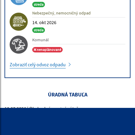
streda
Nebezpečný, nemocničný odpad
14. okt 2026
streda
Komunál
nenaplánované
Zobraziť celý odvoz odpadu
ÚRADNÁ TABUĽA
10.07.2026 | Obchodná verejná sútaž
Vyhlásenie obchodnej verejnej súťaže OVS č. 2/2026