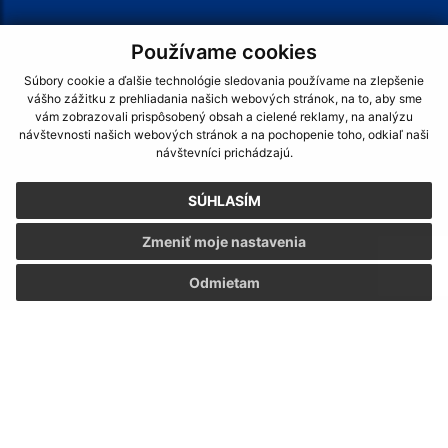
Používame cookies
Súbory cookie a ďalšie technológie sledovania používame na zlepšenie
vášho zážitku z prehliadania našich webových stránok, na to, aby sme
vám zobrazovali prispôsobený obsah a cielené reklamy, na analýzu
návštevnosti našich webových stránok a na pochopenie toho, odkiaľ naši
návštevníci prichádzajú.
SÚHLASÍM
Zmeniť moje nastavenia
Odmietam
Napíšte nám:
Meno (povinné)
Hľadaný výraz...
E-mailová adresa (povinné)