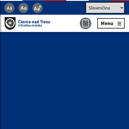
Jazyk
Jazyk
Slovenčina
Čierna nad Tisou
Menu
Čierna nad Tisou
Menu
Oficiálna stránka
Oficiálna stránka