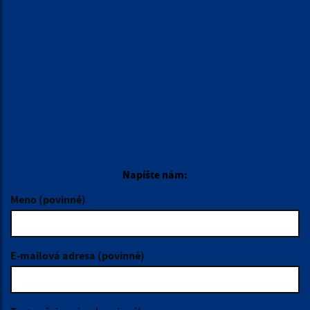
ÚRADNÉ HODINY
Deň:
Čas:
Pondelok:
7,30 - 12,00 │ 13,00 - 17,00
Utorok:
7,15 - 12,00 │ 12,30 - 15,35
Streda:
7,15 - 12,00 │ 12,30 - 15,35
Štvrtok:
nestránkový deň
Piatok:
7,15 – 12,00
VOĽBY 2026
KALENDÁR