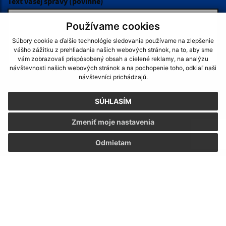
Používame cookies
Súbory cookie a ďalšie technológie sledovania používame na zlepšenie
vášho zážitku z prehliadania našich webových stránok, na to, aby sme
vám zobrazovali prispôsobený obsah a cielené reklamy, na analýzu
návštevnosti našich webových stránok a na pochopenie toho, odkiaľ naši
návštevníci prichádzajú.
SÚHLASÍM
Zmeniť moje nastavenia
Odmietam
Napíšte nám:
Meno (povinné)
Hľadaný výraz...
E-mailová adresa (povinné)