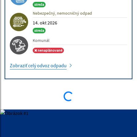
streda
Nebezpečný, nemocničný odpad
14. okt 2026
streda
Komunál
nenaplánované
Zobraziť celý odvoz odpadu
ÚRADNÁ TABUĽA
10.07.2026 | Obchodná verejná sútaž
Vyhlásenie obchodnej verejnej súťaže OVS č. 2/2026