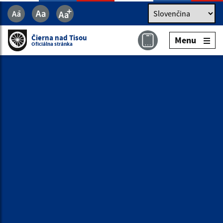
Jazyk
Jazyk
Slovenčina
Čierna nad Tisou
Menu
Čierna nad Tisou
Menu
Oficiálna stránka
Oficiálna stránka