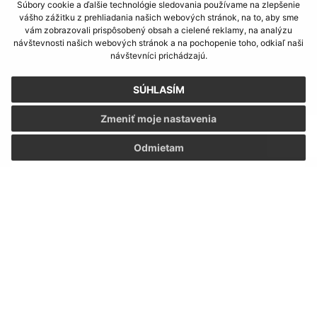
Súbory cookie a ďalšie technológie sledovania používame na zlepšenie
vášho zážitku z prehliadania našich webových stránok, na to, aby sme
vám zobrazovali prispôsobený obsah a cielené reklamy, na analýzu
návštevnosti našich webových stránok a na pochopenie toho, odkiaľ naši
návštevníci prichádzajú.
Napíšte nám:
SÚHLASÍM
Meno (povinné)
Zmeniť moje nastavenia
Odmietam
E-mailová adresa (povinné)
Text vašej správy (povinné)