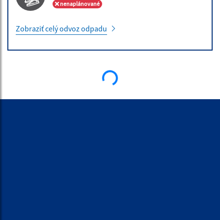
nenaplánované
Zobraziť celý odvoz odpadu
ÚRADNÉ HODINY
Deň:
Čas:
Pondelok:
7,30 - 12,00 │ 13,00 - 17,00
Utorok:
7,15 - 12,00 │ 12,30 - 15,35
Streda:
7,15 - 12,00 │ 12,30 - 15,35
Štvrtok:
nestránkový deň
Piatok:
7,15 – 12,00