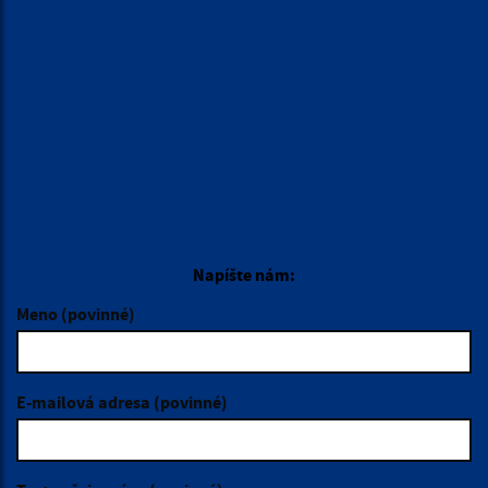
ÚRADNÉ HODINY
Deň:
Čas:
Pondelok:
7,30 - 12,00 │ 13,00 - 17,00
Utorok:
7,15 - 12,00 │ 12,30 - 15,35
Streda:
7,15 - 12,00 │ 12,30 - 15,35
Štvrtok:
nestránkový deň
Piatok:
7,15 – 12,00
VOĽBY 2026
KALENDÁR