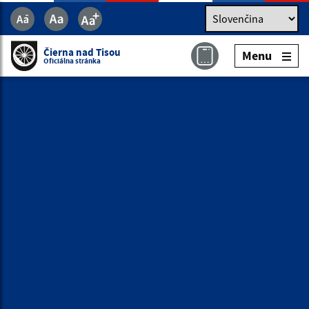
Jazyk
Jazyk
Slovenčina
Čierna nad Tisou
Menu
Čierna nad Tisou
Menu
Oficiálna stránka
Oficiálna stránka