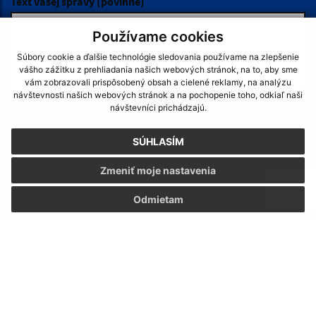
Používame cookies
Súbory cookie a ďalšie technológie sledovania používame na zlepšenie
vášho zážitku z prehliadania našich webových stránok, na to, aby sme
vám zobrazovali prispôsobený obsah a cielené reklamy, na analýzu
návštevnosti našich webových stránok a na pochopenie toho, odkiaľ naši
návštevníci prichádzajú.
SÚHLASÍM
Zmeniť moje nastavenia
Odmietam
Napíšte nám:
Meno (povinné)
Hľadaný výraz...
E-mailová adresa (povinné)