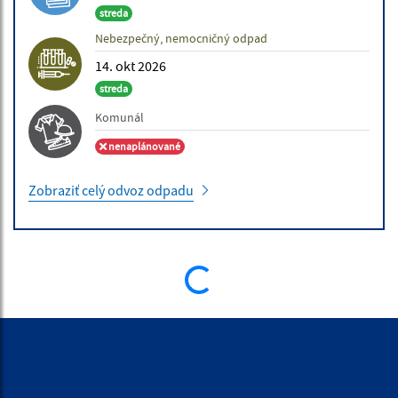
streda
Nebezpečný, nemocničný odpad
14. okt 2026
streda
Komunál
nenaplánované
Zobraziť celý odvoz odpadu
ÚRADNÁ TABUĽA
10.07.2026 | Obchodná verejná sútaž
Vyhlásenie obchodnej verejnej súťaže OVS č. 2/2026