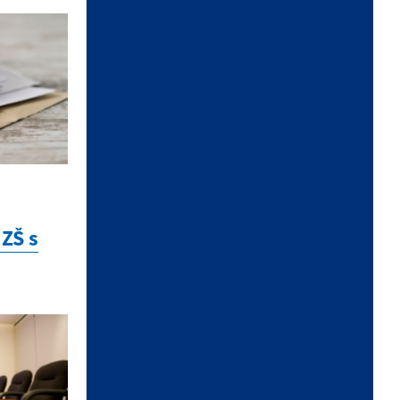
VOĽBY 2026
KALENDÁR
ZŠ s