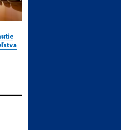
utie
eľstva