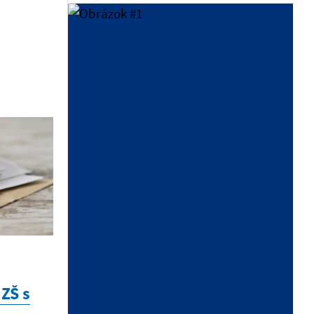
Štvrtok:
nestránkový deň
Piatok:
7,15 – 12,00
VOĽBY 2026
KALENDÁR
ZŠ s