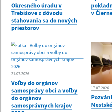
Okresného úradu v
pokladn
Trebišove z dôvodu
v Čiern
sťahovania sa do nových
priestorov
21.07.2026
Voľby do orgánov
17.07.2026
samosprávy obcí a voľby
Pozvánk
do orgánov
Mestské
samosprávnych krajov