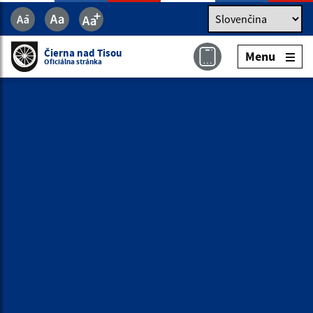
Jazyk
Jazyk
Slovenčina
Čierna nad Tisou
Menu
Čierna nad Tisou
Menu
Oficiálna stránka
Oficiálna stránka