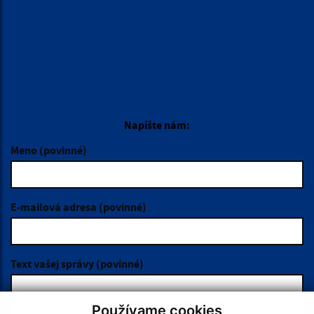
Napíšte nám:
Meno (povinné)
E-mailová adresa (povinné)
Text vašej správy (povinné)
Používame cookies