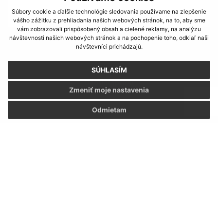
Súbory cookie a ďalšie technológie sledovania používame na zlepšenie
vášho zážitku z prehliadania našich webových stránok, na to, aby sme
vám zobrazovali prispôsobený obsah a cielené reklamy, na analýzu
návštevnosti našich webových stránok a na pochopenie toho, odkiaľ naši
Oboznámil som sa so
spracúvaním osobných
návštevníci prichádzajú.
údajov
SÚHLASÍM
Google reCaptcha Response
Odoslať správu
Zmeniť moje nastavenia
Odmietam
Úradné hodiny:
Deň:
Čas:
Pondelok:
7,30 - 12,00 │ 13,00 - 17,00
Hľadaný výraz...
Utorok:
7,15 - 12,00 │ 12,30 - 15,35
Streda:
7,15 - 12,00 │ 12,30 - 15,35
Štvrtok:
nestránkový deň
Piatok:
7,15 – 12,00