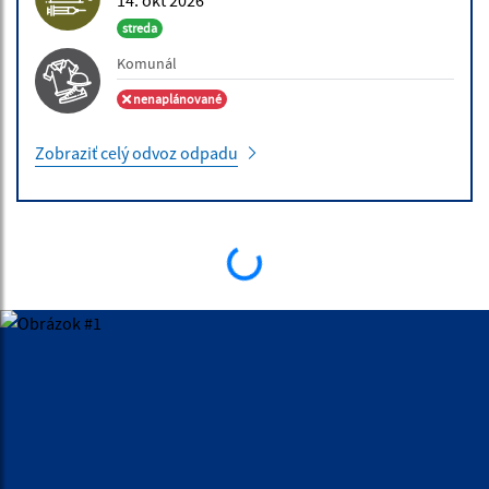
14. okt 2026
streda
Komunál
nenaplánované
Zobraziť celý odvoz odpadu
ÚRADNÉ HODINY
Deň:
Čas:
Pondelok:
7,30 - 12,00 │ 13,00 - 17,00
Utorok:
7,15 - 12,00 │ 12,30 - 15,35
Streda:
7,15 - 12,00 │ 12,30 - 15,35