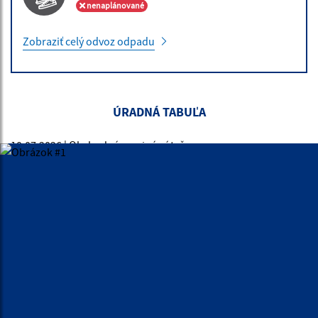
nenaplánované
Zobraziť celý odvoz odpadu
ÚRADNÁ TABUĽA
10.07.2026 | Obchodná verejná sútaž
Vyhlásenie obchodnej verejnej súťaže OVS č. 2/2026
30.06.2026 | Vyhlásenia / Zverejnenia
Oznámenie o voľné pracovné miesta
30.06.2026 | Vyhlásenia / Zverejnenia
Oznámenie o voľné pracovné miesta