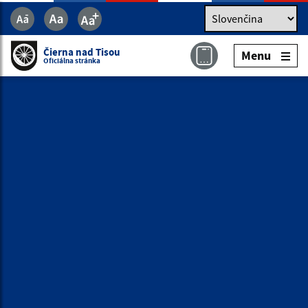
Jazyk
Jazyk
Slovenčina
Čierna nad Tisou
Menu
Čierna nad Tisou
Menu
Oficiálna stránka
Oficiálna stránka