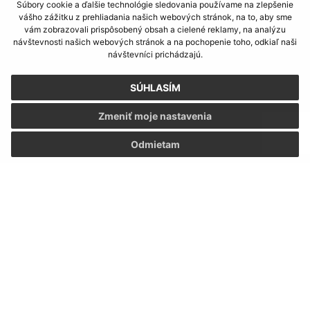
Súbory cookie a ďalšie technológie sledovania používame na zlepšenie
Piatok:
7,15 – 12,00
vášho zážitku z prehliadania našich webových stránok, na to, aby sme
vám zobrazovali prispôsobený obsah a cielené reklamy, na analýzu
návštevnosti našich webových stránok a na pochopenie toho, odkiaľ naši
VOĽBY 2026
návštevníci prichádzajú.
SÚHLASÍM
Zmeniť moje nastavenia
KALENDÁR
Odmietam