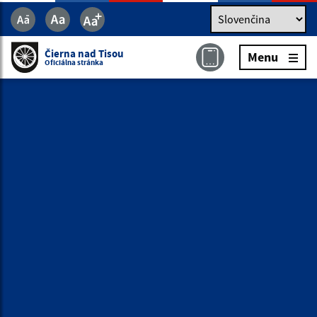
Jazyk
Jazyk
Slovenčina
Čierna nad Tisou
Menu
Čierna nad Tisou
Menu
Oficiálna stránka
Oficiálna stránka