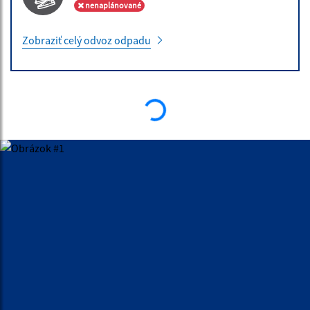
nenaplánované
Zobraziť celý odvoz odpadu
ÚRADNÉ HODINY
Deň:
Čas:
Pondelok:
7,30 - 12,00 │ 13,00 - 17,00
Utorok:
7,15 - 12,00 │ 12,30 - 15,35
Streda:
7,15 - 12,00 │ 12,30 - 15,35
Štvrtok:
nestránkový deň
Piatok:
7,15 – 12,00