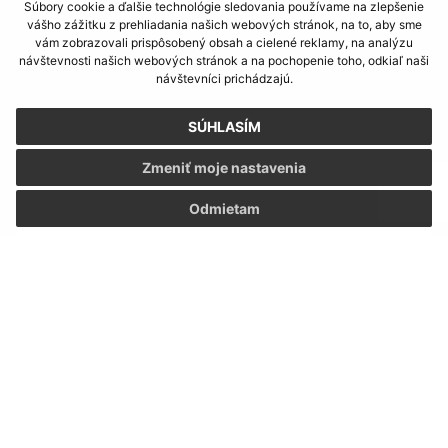
Súbory cookie a ďalšie technológie sledovania používame na zlepšenie
vášho zážitku z prehliadania našich webových stránok, na to, aby sme
vám zobrazovali prispôsobený obsah a cielené reklamy, na analýzu
návštevnosti našich webových stránok a na pochopenie toho, odkiaľ naši
návštevníci prichádzajú.
Napíšte nám:
SÚHLASÍM
Meno (povinné)
Zmeniť moje nastavenia
Odmietam
E-mailová adresa (povinné)
Text vašej správy (povinné)