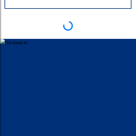
ÚRADNÁ TABUĽA
10.07.2026 | Obchodná verejná sútaž
Vyhlásenie obchodnej verejnej súťaže OVS č. 2/2026
30.06.2026 | Vyhlásenia / Zverejnenia
Oznámenie o voľné pracovné miesta
30.06.2026 | Vyhlásenia / Zverejnenia
Oznámenie o voľné pracovné miesta
23.06.2026 | Vyhlásenia / Zverejnenia
Oznámenie o voľných pracovných miestach