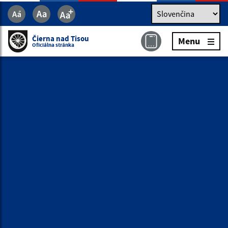
Jazyk
Jazyk
Slovenčina
Čierna nad Tisou
Menu
Čierna nad Tisou
Menu
Oficiálna stránka
Oficiálna stránka