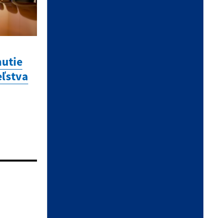
ÚRADNÉ HODINY
utie
eľstva
Deň:
Čas:
Pondelok:
7,30 - 12,00 │ 13,00 -
17,00
Utorok:
7,15 - 12,00 │ 12,30
- 15,35
Streda:
7,15 - 12,00 │ 12,30
- 15,35
Štvrtok:
nestránkový deň
Piatok:
7,15 – 12,00