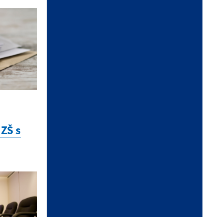
Zverejnenia
Oznámenie o voľné pracovné
miesta
23.06.2026 | Vyhlásenia /
Zverejnenia
Oznámenie o voľných pracovných
miestach
ZŠ s
17.06.2026 | Životné prostredie
Oznam o začatí správneho
konania
Zobraziť ďalšie oznamy