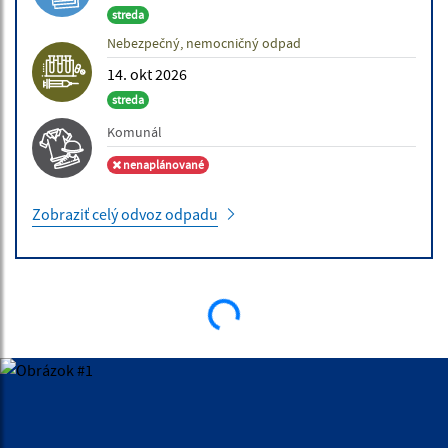
streda
Nebezpečný, nemocničný odpad
14. okt 2026
streda
Komunál
nenaplánované
Zobraziť celý odvoz odpadu
ÚRADNÉ HODINY
Deň:
Čas: