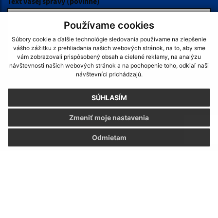
Text vašej správy (povinné)
Používame cookies
Súbory cookie a ďalšie technológie sledovania používame na zlepšenie
vášho zážitku z prehliadania našich webových stránok, na to, aby sme
vám zobrazovali prispôsobený obsah a cielené reklamy, na analýzu
návštevnosti našich webových stránok a na pochopenie toho, odkiaľ naši
návštevníci prichádzajú.
Oboznámil som sa so
spracúvaním osobných
údajov
SÚHLASÍM
Google reCaptcha Response
Odoslať správu
Zmeniť moje nastavenia
Odmietam
Úradné hodiny:
Deň:
Čas:
Pondelok:
7,30 - 12,00 │ 13,00 - 17,00
Hľadaný výraz...
Utorok:
7,15 - 12,00 │ 12,30 - 15,35