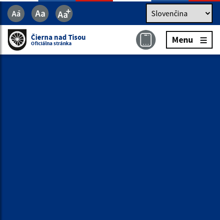
Jazyk
Jazyk
Slovenčina
Čierna nad Tisou
Menu
Čierna nad Tisou
Menu
Oficiálna stránka
Oficiálna stránka