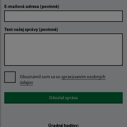
E-mailová adresa (povinné)
Text vašej správy (povinné)
Oboznámil som sa so
spracúvaním osobných
údajov
Google reCaptcha Response
Odoslať správu
Úradné hodiny: