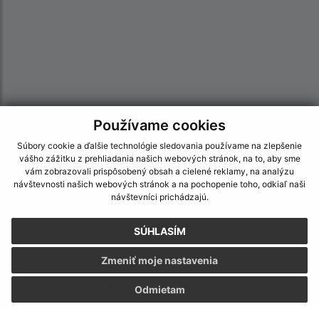
Používame cookies
Súbory cookie a ďalšie technológie sledovania používame na zlepšenie
vášho zážitku z prehliadania našich webových stránok, na to, aby sme
vám zobrazovali prispôsobený obsah a cielené reklamy, na analýzu
návštevnosti našich webových stránok a na pochopenie toho, odkiaľ naši
návštevníci prichádzajú.
Informácie o stránke:
SÚHLASÍM
Vyhlásenie o prístupnosti
Zmeniť moje nastavenia
Autorské práva
Ochrana osobných údajov
Odmietam
Navigácia: