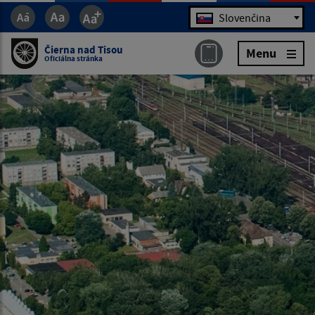
Jazyk
Slovenčina
Čierna nad Tisou
Menu
Oficiálna stránka