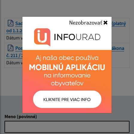
Nezobrazovať
Sadzobník úhrad za sprístupňovanie informácií (platný
od 1.1.2009)
| PDF | 0.03 Mb
Dátum vyvesenia:
28.06.2024
Postup Mesta pri poskytovaní informácií podľa zákona
č. 211 / 2000 Z. z.
| PDF | 0.04 Mb
Dátum vyvesenia:
28.06.2024
Napíšte nám:
Meno (povinné)