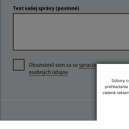
Text vašej správy (povinné)
Oboznámil som sa so
spracúvaním
osobných údajov
Súbory co
prehliadania
cielené rekla