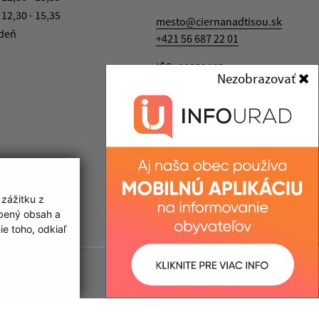
 12,30 - 15,35
mesto@ciernanadtisou.sk
 deň
+421 56 687 22 01
IČO: 00331465
Nezobrazovať
 zážitku z
obený obsah a
e toho, odkiaľ