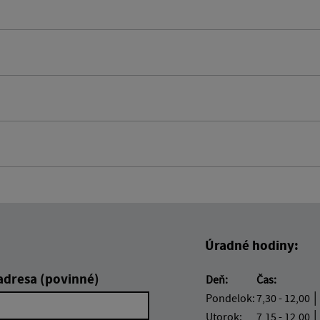
Úradné hodiny:
adresa (povinné)
Deň:
Čas:
Pondelok:
7,30 - 12,00 │
Utorok:
7,15 - 12,00 │