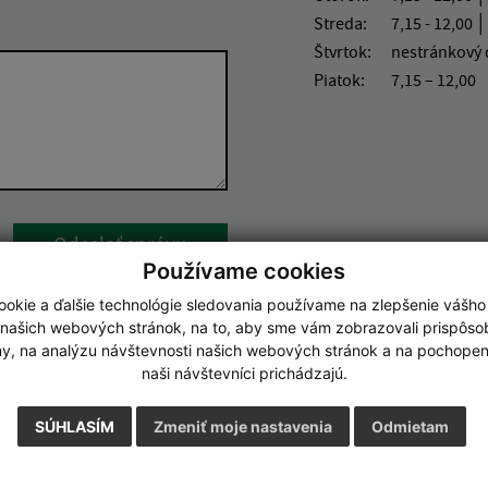
Streda:
7,15 - 12,00 │
Štvrtok:
nestránkový
Piatok:
7,15 – 12,00
Google reCaptcha Response
Odoslať správu
Používame cookies
okie a ďalšie technológie sledovania používame na zlepšenie vášho
 našich webových stránok, na to, aby sme vám zobrazovali prispôs
my, na analýzu návštevnosti našich webových stránok a na pochopeni
naši návštevníci prichádzajú.
SÚHLASÍM
Zmeniť moje nastavenia
Odmietam