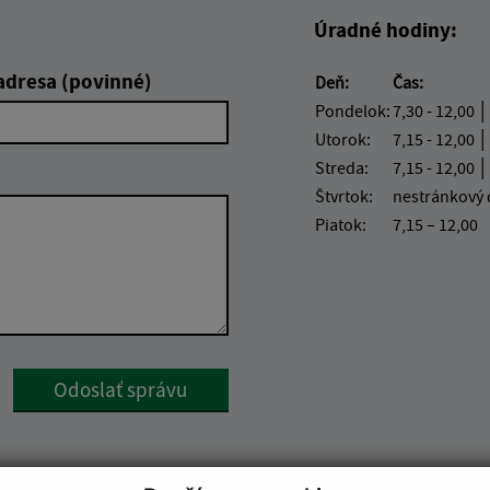
Úradné hodiny:
adresa (povinné)
Deň:
Čas:
Pondelok:
7,30 - 12,00 │
Utorok:
7,15 - 12,00 │
Streda:
7,15 - 12,00 │
Štvrtok:
nestránkový
Piatok:
7,15 – 12,00
Google reCaptcha Response
Odoslať správu