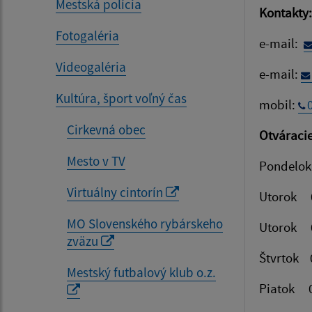
Mestská polícia
Kontakty:
Fotogaléria
e-mail:
Videogaléria
e-mail:
Kultúra, šport voľný čas
mobil:
Cirkevná obec
Otváracie
Mesto v TV
Pondelok 
Virtuálny cintorín
Utorok 07
MO Slovenského rybárskeho
Utorok 07
zväzu
Štvrtok 0
Mestský futbalový klub o.z.
Piatok 07