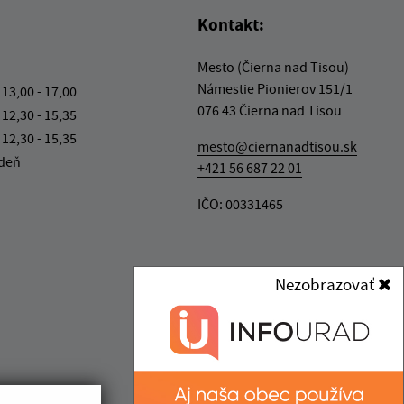
Kontakt:
Mesto (Čierna nad Tisou)
Námestie Pionierov 151/1
 13,00 - 17,00
076 43 Čierna nad Tisou
 12,30 - 15,35
 12,30 - 15,35
mesto@ciernanadtisou.sk
 deň
+421 56 687 22 01
IČO: 00331465
Nezobrazovať