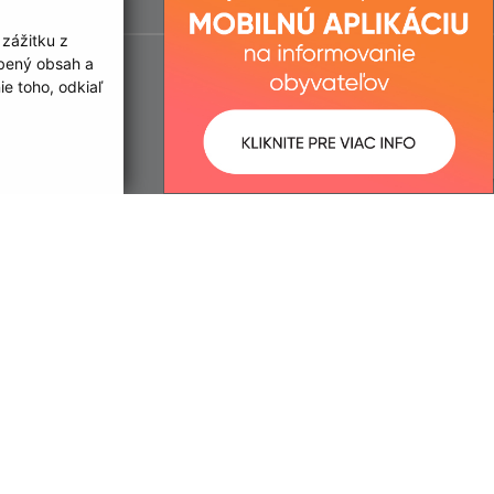
 zážitku z
obený obsah a
e toho, odkiaľ
ované:
Správca obsahu:
09:49 hod.
Správca obsahu je Mesto Čierna