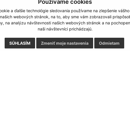
Používame cookies
okie a ďalšie technológie sledovania používame na zlepšenie vášho
 našich webových stránok, na to, aby sme vám zobrazovali prispôs
my, na analýzu návštevnosti našich webových stránok a na pochopeni
naši návštevníci prichádzajú.
SÚHLASÍM
Zmeniť moje nastavenia
Odmietam
Rýchle odkazy:
Aktualiz
nku
Aktuality
05.08.2026 