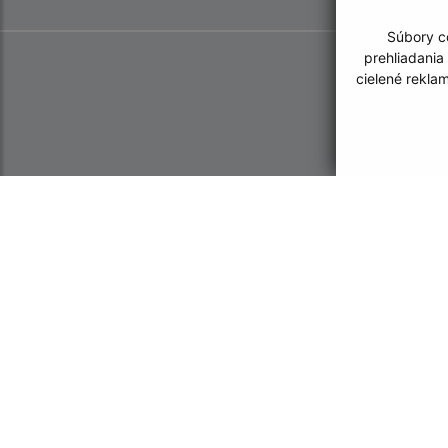
Súbory co
prehliadania
cielené rekla
Informácie o stránke:
Navigácia:
Vyhlásenie o prístupnosti
Vytlačiť aktuálnu strá