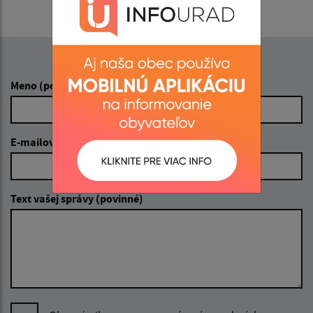
Napíšte nám:
Meno (povinné)
E-mailová adresa (povinné)
Text vašej správy (povinné)