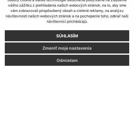
vášho zážitku z prehliadania našich webových stránok, na to, aby sme
vám zobrazovali prispôsobený obsah a cielené reklamy, na analýzu
Informácie o stránke:
návštevnosti našich webových stránok a na pochopenie toho, odkiaľ naši
návštevníci prichádzajú.
Vyhlásenie o prístupnosti
Autorské práva
SÚHLASÍM
Ochrana osobných údajov
Zmeniť moje nastavenia
Navigácia:
Odmietam
Vytlačiť aktuálnu stránku
Mapa stránok
Cookies
Rýchle odkazy:
Aktuality
História
Fotogaléria
Školstvo
Aktualizované: