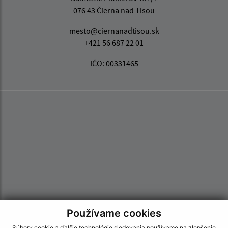
076 43 Čierna nad Tisou
mesto@ciernanadtisou.sk
+421 56 687 22 01
IČO: 00331465
Používame cookies
Súbory cookie a ďalšie technológie sledovania používame na zlepšenie