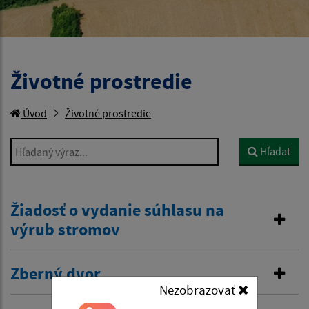
Životné prostredie
Úvod
Životné prostredie
Hľadaný výraz...
Hľadať
Žiadosť o vydanie súhlasu na
výrub stromov
Zberný dvor
Nezobrazovať