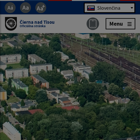
Jazyk
Slovenčina
Čierna nad Tisou
Menu
Oficiálna stránka