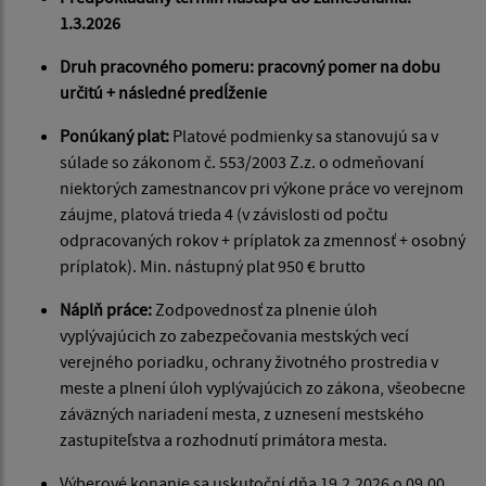
1.3
.2026
Druh pracovného pomeru: pracovný pomer na dobu
určitú + následné predĺženie
Ponúkaný plat:
Platové podmienky sa stanovujú sa v
súlade so zákonom č. 553/2003 Z.z. o odmeňovaní
niektorých zamestnancov pri výkone práce vo verejnom
záujme, platová trieda 4 (v závislosti od počtu
odpracovaných rokov + príplatok za zmennosť + osobný
príplatok). Min. nástupný plat 950 € brutto
Náplň práce:
Zodpovednosť za plnenie úloh
vyplývajúcich zo zabezpečovania mestských vecí
verejného poriadku, ochrany životného prostredia v
meste a plnení úloh vyplývajúcich zo zákona, všeobecne
záväzných nariadení mesta, z uznesení mestského
zastupiteľstva a rozhodnutí primátora mesta.
Výberové konanie sa uskutoční dňa 19.2.2026 o 09.00