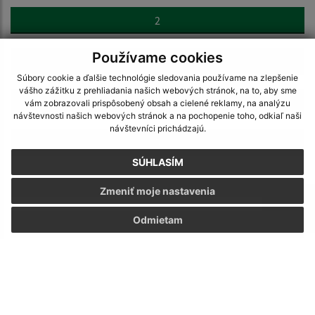
2
Používame cookies
3
Súbory cookie a ďalšie technológie sledovania používame na zlepšenie
vášho zážitku z prehliadania našich webových stránok, na to, aby sme
4
vám zobrazovali prispôsobený obsah a cielené reklamy, na analýzu
návštevnosti našich webových stránok a na pochopenie toho, odkiaľ naši
návštevníci prichádzajú.
5
SÚHLASÍM
6
Zmeniť moje nastavenia
Odmietam
7
8
9