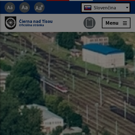
Jazyk
Slovenčina
Čierna nad Tisou
Menu
Oficiálna stránka