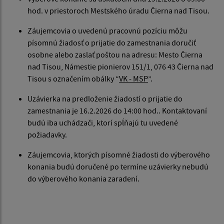
hod. v priestoroch Mestského úradu Čierna nad Tisou.
Záujemcovia o uvedenú pracovnú pozíciu môžu
písomnú žiadosť o prijatie do zamestnania doručiť
osobne alebo zaslať poštou na adresu: Mesto Čierna
nad Tisou, Námestie pionierov 151/1, 076 43 Čierna nad
Tisou s označením obálky “
VK - MS
P
”.
Uzávierka na predloženie žiadostí o prijatie do
zamestnania je 16.2.2026 do 14:00 hod.. Kontaktovaní
budú iba uchádzači, ktorí spĺňajú tu uvedené
požiadavky.
Záujemcovia, ktorých písomné žiadosti do výberového
konania budú doručené po termíne uzávierky nebudú
do výberového konania zaradení.