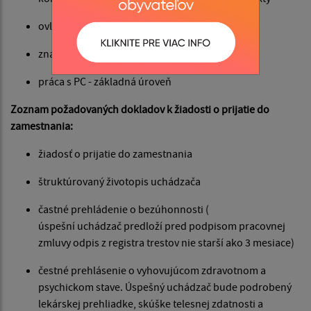
ovládanie štátneho jazyka
znalosť miestnych pomerov
práca s PC - základná úroveň
Zoznam požadovaných dokladov k žiadosti o prijatie do
zamestnania:
žiadosť o prijatie do zamestnania
štruktúrovaný životopis uchádzača
častné prehládenie o bezúhonnosti (
úspešní uchádzač predloží pred podpisom pracovnej
zmluvy odpis z registra trestov nie starší ako 3 mesiace)
čestné prehlásenie o vyhovujúcom zdravotnom a
psychickom stave. Úspešný uchádzač bude podrobený
lekárskej prehliadke, skúške telesnej zdatnosti a