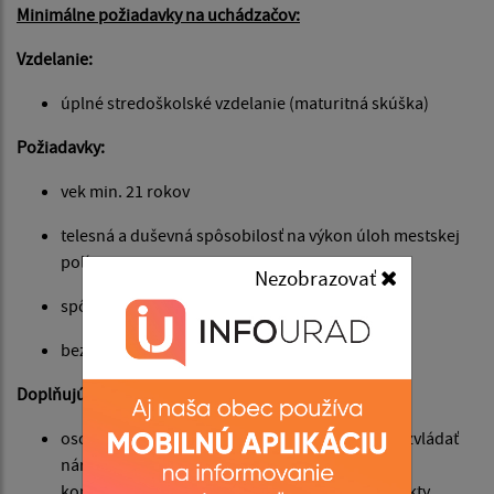
Minimálne požiadavky na uchádzačov:
Vzdelanie:
úplné stredoškolské vzdelanie (maturitná skúška)
Požiadavky:
vek min. 21 rokov
telesná a duševná spôsobilosť na výkon úloh mestskej
polície
Nezobrazovať
spôsobilosť na právne úkony v plnom rozsahu
bezúhonnosť
Doplňujúce výberové kritériá:
osobnostné predpoklady: empatia, schopnosť zvládať
náročné situácie spojené s výkonom povolania,
komunikačné zručnosti, schopnosť riešiť konflikty