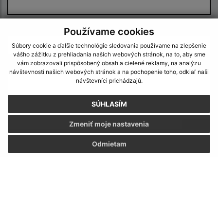
E-mailová adresa (povinné)
Používame cookies
Súbory cookie a ďalšie technológie sledovania používame na zlepšenie
vášho zážitku z prehliadania našich webových stránok, na to, aby sme
vám zobrazovali prispôsobený obsah a cielené reklamy, na analýzu
Text vašej správy (povinné)
návštevnosti našich webových stránok a na pochopenie toho, odkiaľ naši
návštevníci prichádzajú.
SÚHLASÍM
Zmeniť moje nastavenia
Odmietam
Oboznámil som sa so
spracúvaním osobných
údajov
Google reCaptcha Response
Odoslať správu