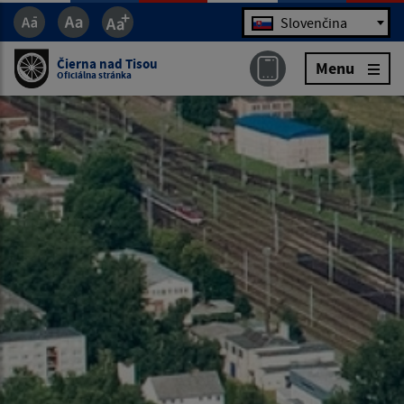
Jazyk
Slovenčina
Čierna nad Tisou
Menu
Oficiálna stránka