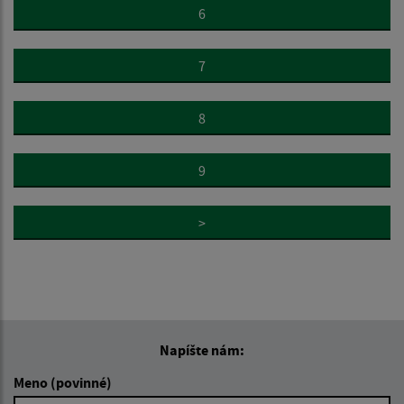
6
7
8
9
>
Napíšte nám:
Meno (povinné)