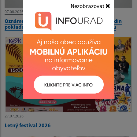
Nezobrazovať
07.08.2026
Oznámenie o dočasnej úprave stránkových hodín
pokladne Mestského úradu v Čiernej nad Tisou
27.07.2026
Letný festival 2026