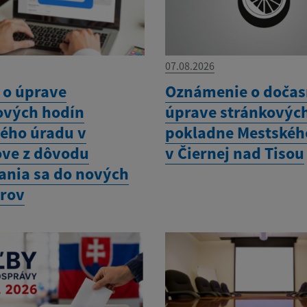
07.08.2026
o úprave
Oznámenie o dočas
ových hodín
úprave stránkovýc
ého úradu v
pokladne Mestskéh
ove z dôvodu
v Čiernej nad Tisou
ania sa do nových
orov