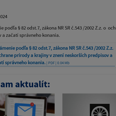
2024
 podľa § 82 odst.7, zákona NR SR č.543 /2002 Z.z. o ochr
 a začatí správneho konania.
menie podľa § 82 odst.7, zákona NR SR č.543 /2002 Z.z.
hrane prírody a krajiny v znení neskorších predpisov a
atí správneho konania.
| PDF | 0.04 Mb
am aktualít: