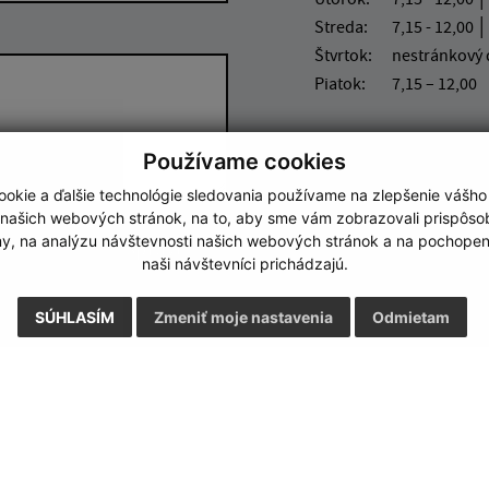
Streda:
7,15 - 12,00 │
Štvrtok:
nestránkový
Piatok:
7,15 – 12,00
Používame cookies
okie a ďalšie technológie sledovania používame na zlepšenie vášho
 našich webových stránok, na to, aby sme vám zobrazovali prispôs
Google reCaptcha Response
my, na analýzu návštevnosti našich webových stránok a na pochopeni
Odoslať správu
naši návštevníci prichádzajú.
SÚHLASÍM
Zmeniť moje nastavenia
Odmietam