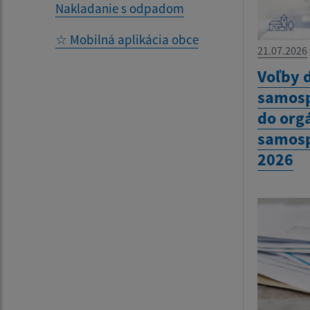
Nakladanie s odpadom
☆ Mobilná aplikácia obce
21.07.2026
Voľby 
samosp
do org
samosp
2026