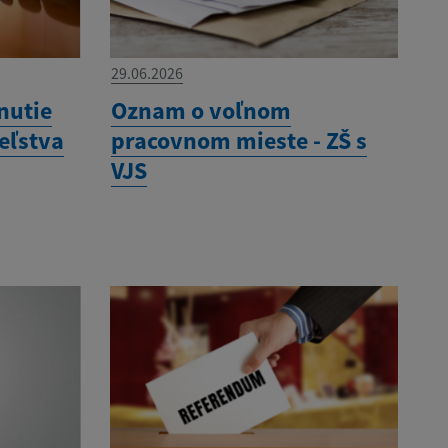
29.06.2026
nutie
Oznam o voľnom
eľstva
pracovnom mieste - ZŠ s
VJS