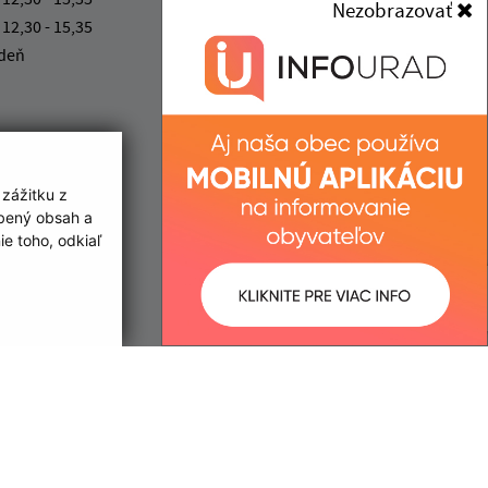
Nezobrazovať
 12,30 - 15,35
mesto@ciernanadtisou.sk
 deň
+421 56 687 22 01
IČO: 00331465
 zážitku z
obený obsah a
e toho, odkiaľ