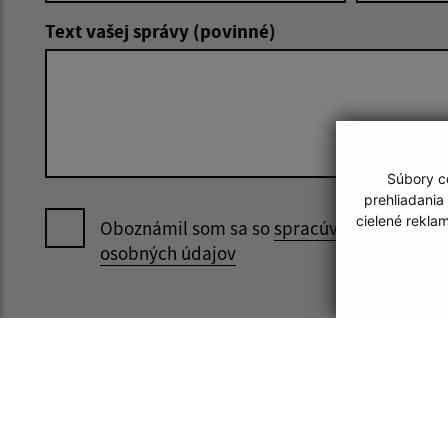
Text vašej správy (povinné)
Súbory co
prehliadania
cielené rekla
Oboznámil som sa so
spracúvaním
osobných údajov