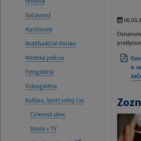
História
Súčasnosť
06.03.
Navštevník
Oznámenie
predpisov
Multifunkčné ihrisko
Mestská polícia
Ozná
o oc
Fotogaléria
zač
Videogaléria
Zozn
Kultúra, šport voľný čas
Cirkevná obec
Mesto v TV