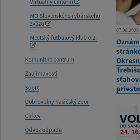
Virtuálny cintorín
MO Slovenského rybárskeho
zväzu
07.08.2026
Mestský futbalový klub o.z.
Oznám 
stránk
Okresn
Komunitné centrum
Trebiš
Zaujímavosti
sťahov
priest
Šport
Dobrovoľný hasičský zbor
Cirkev
Odvoz odpadu