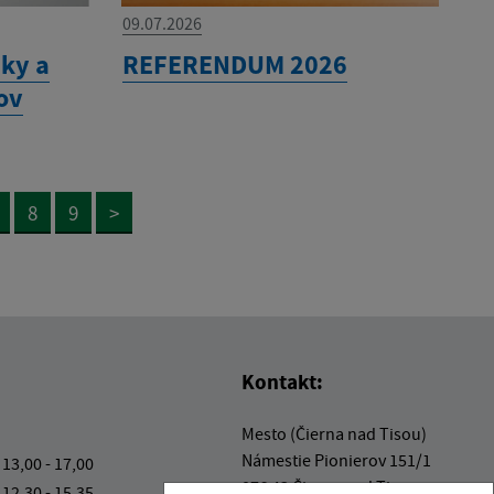
09.07.2026
ky a
REFERENDUM 2026
ov
8
9
>
Kontakt:
Mesto (Čierna nad Tisou)
Námestie Pionierov 151/1
 13,00 - 17,00
076 43 Čierna nad Tisou
 12,30 - 15,35