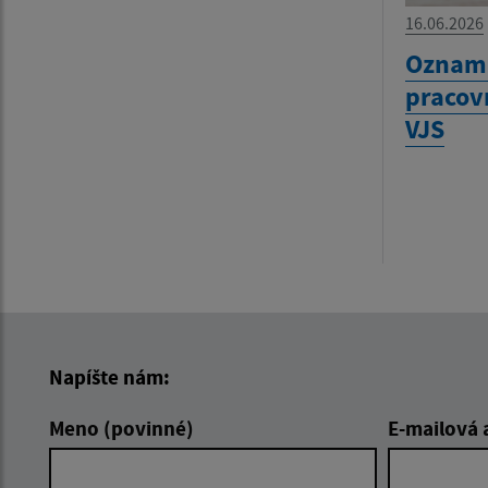
16.06.2026
Oznam
pracov
VJS
Napíšte nám:
Meno (povinné)
E-mailová 