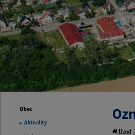
Ozn
Obec
Aktuality
Úvod