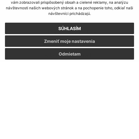
vám zobrazovali prispôsobený obsah a cielené reklamy, na analýzu
Informácie o stránke:
návštevnosti našich webových stránok a na pochopenie toho, odkiaľ naši
návštevníci prichádzajú.
Vyhlásenie o prístupnosti
Autorské práva
SÚHLASÍM
Ochrana osobných údajov
Zmeniť moje nastavenia
Navigácia:
Odmietam
Vytlačiť aktuálnu stránku
Mapa stránok
Cookies
Rýchle odkazy:
Aktuality
História
Fotogaléria
Školstvo
Aktualizované:
05.08.2026 09:49 hod.