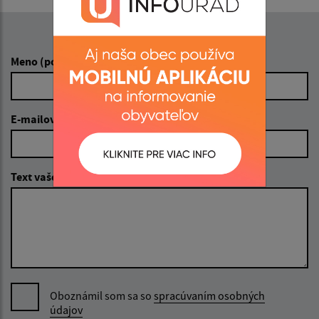
Napíšte nám:
Meno (povinné)
E-mailová adresa (povinné)
Text vašej správy (povinné)
Oboznámil som sa so
spracúvaním osobných
údajov