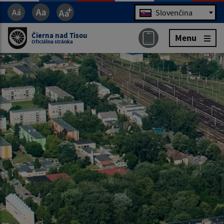
Jazyk
Slovenčina
Čierna nad Tisou
Menu
Oficiálna stránka