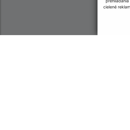
prehliadania
cielené rekla
Informácie o stránke:
Navigácia:
Vyhlásenie o prístupnosti
Vytlačiť aktuálnu strá
Autorské práva
Mapa stránok
Ochrana osobných údajov
Cookies