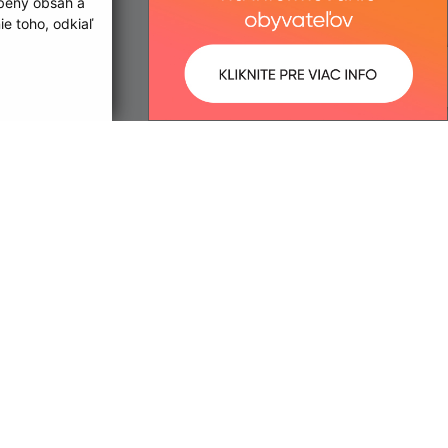
obený obsah a
e toho, odkiaľ
ované:
Správca obsahu:
09:46 hod.
Správca obsahu je Mesto Čierna
nad Tisou.
Vytvorené v súlade s
Jednotným