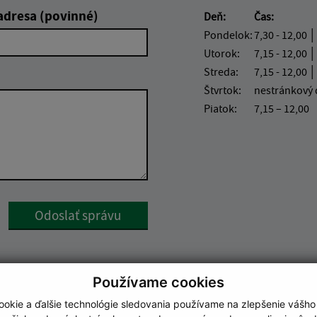
adresa (povinné)
Deň:
Čas:
Pondelok:
7,30 - 12,00 │
Utorok:
7,15 - 12,00 │
Streda:
7,15 - 12,00 │
Štvrtok:
nestránkový
Piatok:
7,15 – 12,00
Google reCaptcha Response
Odoslať správu
Používame cookies
okie a ďalšie technológie sledovania používame na zlepšenie vášho