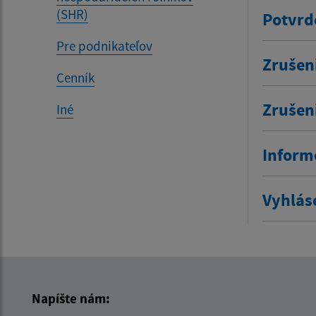
(SHR)
Potvrd
Pre podnikateľov
Zrušen
Cenník
Zrušen
Iné
Inform
Vyhlás
Napíšte nám: