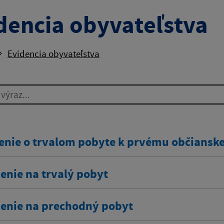
dencia obyvateľstva
Evidencia obyvateľstva
ýraz...
enie o trvalom pobyte k prvému občians
enie na trvalý pobyt
senie na prechodný pobyt