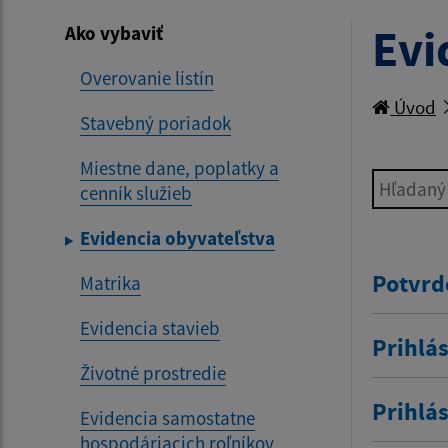
Evi
Ako vybaviť
Overovanie listín
Úvod
Stavebný poriadok
Miestne dane, poplatky a
Hľadaný v
cenník služieb
Evidencia obyvateľstva
Potvrd
Matrika
Evidencia stavieb
Prihlás
Životné prostredie
Prihlá
Evidencia samostatne
hospodáriacich roľníkov