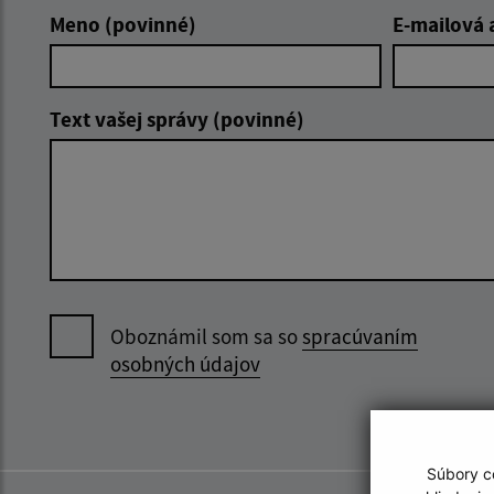
Meno (povinné)
E-mailová 
Text vašej správy (povinné)
Oboznámil som sa so
spracúvaním
osobných údajov
Súbory co