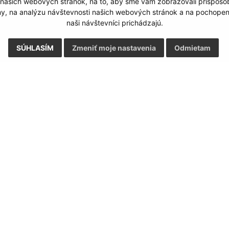
 našich webových stránok, na to, aby sme vám zobrazovali prispôs
my, na analýzu návštevnosti našich webových stránok a na pochopeni
naši návštevníci prichádzajú.
SÚHLASÍM
Zmeniť moje nastavenia
Odmietam
Rýchle odkazy:
Aktualiz
nku
Aktuality
07.08.2026 
História
RSS
Fotogaléria