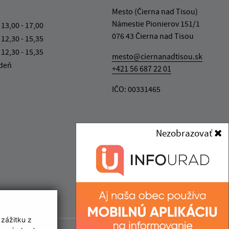
Mesto (Čierna nad Tisou)
Námestie Pionierov 151/1
 13,00 - 17,00
076 43 Čierna nad Tisou
 12,30 - 15,35
 12,30 - 15,35
mesto@ciernanadtisou.sk
 deň
+421 56 687 22 01
IČO: 00331465
Nezobrazovať
 zážitku z